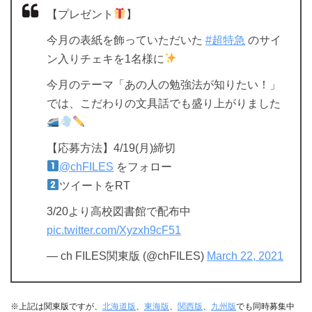
【プレゼント
】
今月の表紙を飾っていただいた
#超特急
のサイ
ン入りチェキを1名様に
今月のテーマ「あの人の勉強法が知りたい！」
では、こだわりの文具話でも盛り上がりました
【応募方法】4/19(月)締切
@chFILES
をフォロー
ツイートをRT
3/20より高校図書館で配布中
pic.twitter.com/Xyzxh9cF51
— ch FILES関東版 (@chFILES)
March 22, 2021
※上記は関東版ですが、
北海道版
、
東海版
、
関西版
、
九州版
でも同時募集中