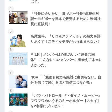
は？」
「社長に会いたい」ヨギボー社長×高校生対
談〜ヨギボーを日本で販売するために米国社
長に直談判！
高尾颯斗、『リロ＆スティッチ』の魅力を語
り尽くす！スティッチ愛がもう止まらない！
M!LK｜メンバーは心地のいい “運命共同
体”「こんなにいいメンバーに出会えて本当に
よかった」
NOA｜「勉強も努力も絶対に裏切らない。自
分を信じて続けるほど自信につながる」
『パウ・パトロール ザ・ダイノ・ムービー』
フワフワぬいぐるみキーホルダー【スカイ】
を2名様にプレゼント