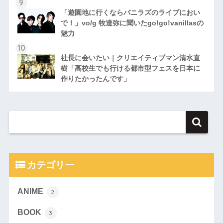
「遊園地に行くならバニラズのライブにおい
で！」vo/g 牧達弥に聞いたgo!go!vanillasの
魅力
社長に会いたい｜クリエイティブマン清水直
樹「高校生でも行ける都市型フェスを日本に
作りたかったんです」
カテゴリー
ANIME
2
BOOK
3