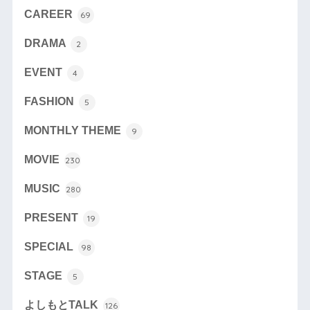
CAREER
69
DRAMA
2
EVENT
4
FASHION
5
MONTHLY THEME
9
MOVIE
230
MUSIC
280
PRESENT
19
SPECIAL
98
STAGE
5
よしもとTALK
126