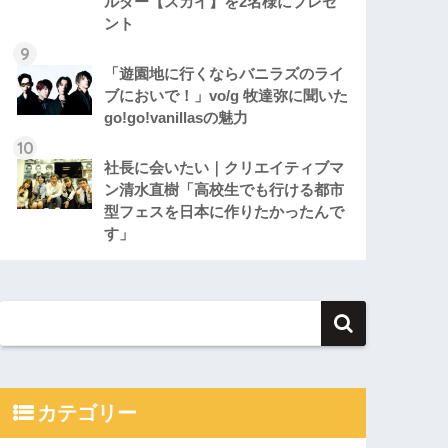
ルダー【スカイ】を2名様にプレゼ
ント
「遊園地に行くならバニラズのライ
ブにおいで！」vo/g 牧達弥に聞いた
go!go!vanillasの魅力
社長に会いたい｜クリエイティブマ
ン清水直樹「高校生でも行ける都市
型フェスを日本に作りたかったんで
す」
カテゴリー