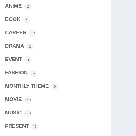
ANIME
2
BOOK
3
CAREER
69
DRAMA
2
EVENT
4
FASHION
5
MONTHLY THEME
9
MOVIE
230
MUSIC
280
PRESENT
19