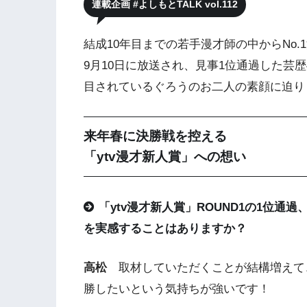
連載企画 #よしもとTALK vol.112
結成10年目までの若手漫才師の中からNo.1
9月10日に放送され、見事1位通過した芸
目されているぐろうのお二人の素顔に迫り
来年春に決勝戦を控える
「ytv漫才新人賞」への想い
「ytv漫才新人賞」ROUND1の1位通
を実感することはありますか？
高松
取材していただくことが結構増えて
勝したいという気持ちが強いです！