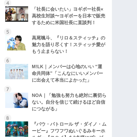
「社長に会いたい」ヨギボー社長×
高校生対談〜ヨギボーを日本で販売
するために米国社長に直談判！
高尾颯斗、『リロ＆スティッチ』の
魅力を語り尽くす！スティッチ愛が
もう止まらない！
M!LK｜メンバーは心地のいい “運
命共同体”「こんなにいいメンバー
に出会えて本当によかった」
NOA｜「勉強も努力も絶対に裏切ら
ない。自分を信じて続けるほど自信
につながる」
『パウ・パトロール ザ・ダイノ・ム
ービー』フワフワぬいぐるみキーホ