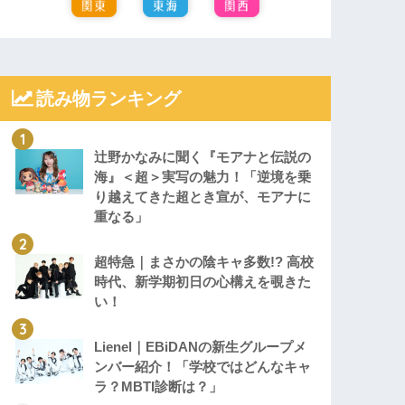
読み物ランキング
辻野かなみに聞く『モアナと伝説の
海』＜超＞実写の魅力！「逆境を乗
り越えてきた超とき宣が、モアナに
重なる」
超特急｜まさかの陰キャ多数!? 高校
時代、新学期初日の心構えを覗きた
い！
Lienel｜EBiDANの新生グループメ
ンバー紹介！「学校ではどんなキャ
ラ？MBTI診断は？」