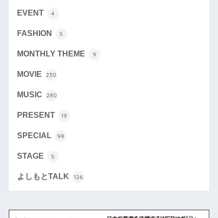
EVENT
4
FASHION
5
MONTHLY THEME
9
MOVIE
230
MUSIC
280
PRESENT
19
SPECIAL
98
STAGE
5
よしもとTALK
126