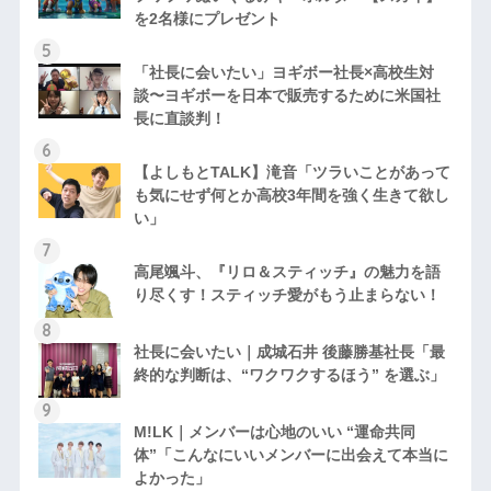
を2名様にプレゼント
「社長に会いたい」ヨギボー社長×高校生対
談〜ヨギボーを日本で販売するために米国社
長に直談判！
【よしもとTALK】滝音「ツラいことがあって
も気にせず何とか高校3年間を強く生きて欲し
い」
高尾颯斗、『リロ＆スティッチ』の魅力を語
り尽くす！スティッチ愛がもう止まらない！
社長に会いたい｜成城石井 後藤勝基社長「最
終的な判断は、“ワクワクするほう” を選ぶ」
M!LK｜メンバーは心地のいい “運命共同
体”「こんなにいいメンバーに出会えて本当に
よかった」