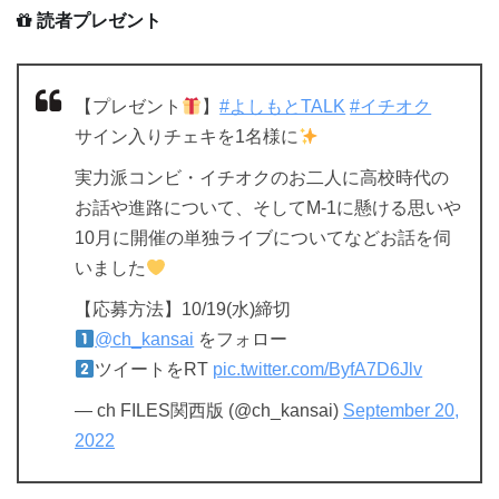
読者プレゼント
【プレゼント
】
#よしもとTALK
#イチオク
サイン入りチェキを1名様に
実力派コンビ・イチオクのお二人に高校時代の
お話や進路について、そしてM-1に懸ける思いや
10月に開催の単独ライブについてなどお話を伺
いました
【応募方法】10/19(水)締切
@ch_kansai
をフォロー
ツイートをRT
pic.twitter.com/ByfA7D6Jlv
— ch FILES関西版 (@ch_kansai)
September 20,
2022