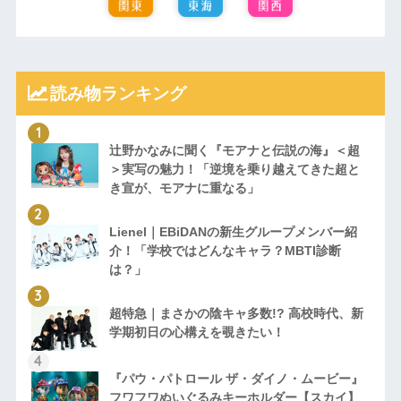
読み物ランキング
辻野かなみに聞く『モアナと伝説の海』＜超
＞実写の魅力！「逆境を乗り越えてきた超と
き宣が、モアナに重なる」
Lienel｜EBiDANの新生グループメンバー紹
介！「学校ではどんなキャラ？MBTI診断
は？」
超特急｜まさかの陰キャ多数!? 高校時代、新
学期初日の心構えを覗きたい！
『パウ・パトロール ザ・ダイノ・ムービー』
フワフワぬいぐるみキーホルダー【スカイ】