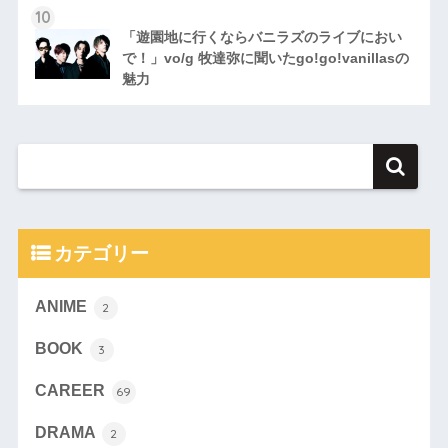
「遊園地に行くならバニラズのライブにおい
で！」vo/g 牧達弥に聞いたgo!go!vanillasの
魅力
カテゴリー
ANIME
2
BOOK
3
CAREER
69
DRAMA
2