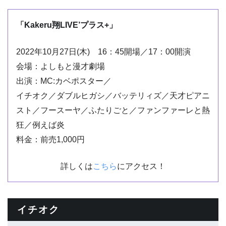
「Kakeru翔LIVE’プラス+」
2022年10月27日(木) 16：45開場／17：00開演
会場：よしもと漫才劇場
出演：MC:カベポスター／
イチオク／ダブルヒガシ／バッテリィズ／天才ピアニ
スト／フースーヤ／ふたりごと／ファンファーレと熱
狂／例えば炎
料金：前売1,000円
詳しくは
こちら
にアクセス！
イチオク