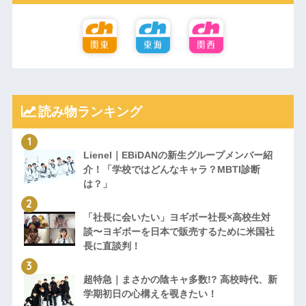
読み物ランキング
Lienel｜EBiDANの新生グループメンバー紹
介！「学校ではどんなキャラ？MBTI診断
は？」
「社長に会いたい」ヨギボー社長×高校生対
談〜ヨギボーを日本で販売するために米国社
長に直談判！
超特急｜まさかの陰キャ多数!? 高校時代、新
学期初日の心構えを覗きたい！