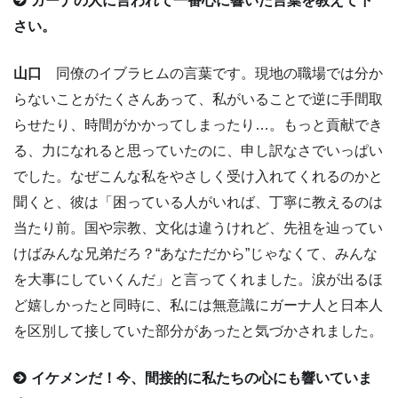
ガーナの人に言われて一番心に響いた言葉を教えて下
さい。
山口
同僚のイブラヒムの言葉です。現地の職場では分か
らないことがたくさんあって、私がいることで逆に手間取
らせたり、時間がかかってしまったり…。もっと貢献でき
る、力になれると思っていたのに、申し訳なさでいっぱい
でした。なぜこんな私をやさしく受け入れてくれるのかと
聞くと、彼は「困っている人がいれば、丁寧に教えるのは
当たり前。国や宗教、文化は違うけれど、先祖を辿ってい
けばみんな兄弟だろ？“あなただから”じゃなくて、みんな
を大事にしていくんだ」と言ってくれました。涙が出るほ
ど嬉しかったと同時に、私には無意識にガーナ人と日本人
を区別して接していた部分があったと気づかされました。
イケメンだ！今、間接的に私たちの心にも響いていま