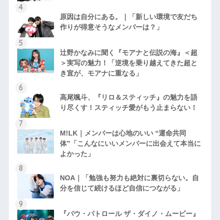
原因は自分にある。｜「新しい環境で友だち
作りが得意そうなメンバーは？」
辻野かなみに聞く『モアナと伝説の海』＜超
＞実写の魅力！「逆境を乗り越えてきた超と
き宣が、モアナに重なる」
高尾颯斗、『リロ＆スティッチ』の魅力を語
り尽くす！スティッチ愛がもう止まらない！
M!LK｜メンバーは心地のいい “運命共同
体”「こんなにいいメンバーに出会えて本当に
よかった」
NOA｜「勉強も努力も絶対に裏切らない。自
分を信じて続けるほど自信につながる」
『パウ・パトロール ザ・ダイノ・ムービー』