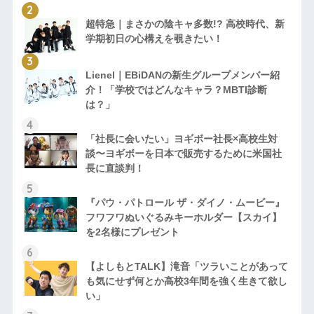
超特急｜まさかの陰キャ多数!? 高校時代、新
学期初日の心構えを覗きたい！
Lienel｜EBiDANの新生グループメンバー紹
介！「学校ではどんなキャラ？MBTI診断
は？」
「社長に会いたい」ヨギボー社長×高校生対
談〜ヨギボーを日本で販売するために米国社
長に直談判！
『パウ・パトロール ザ・ダイノ・ムービー』
フワフワぬいぐるみキーホルダー【スカイ】
を2名様にプレゼント
【よしもとTALK】滝音「ツラいことがあって
も気にせず何とか高校3年間を強く生きて欲し
い」