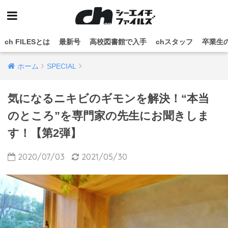
ch FILESとは
最新号
高校図書館で入手
chスタッフ
卒業生
ホーム
SPECIAL
気になるニキビのギモンを解決！“本当
のところ”を専門家の先生にお聞きしま
す！【第2弾】
2020/07/03
2021/05/30