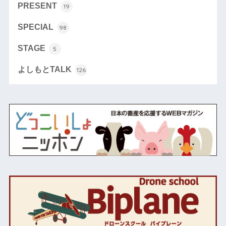
PRESENT
19
SPECIAL
98
STAGE
5
よしもとTALK
126