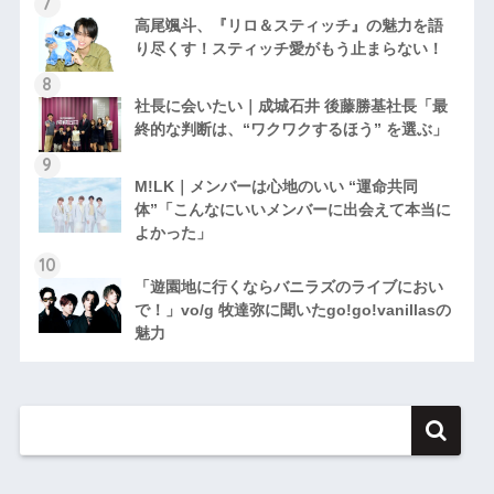
高尾颯斗、『リロ＆スティッチ』の魅力を語
り尽くす！スティッチ愛がもう止まらない！
社長に会いたい｜成城石井 後藤勝基社長「最
終的な判断は、“ワクワクするほう” を選ぶ」
M!LK｜メンバーは心地のいい “運命共同
体”「こんなにいいメンバーに出会えて本当に
よかった」
「遊園地に行くならバニラズのライブにおい
で！」vo/g 牧達弥に聞いたgo!go!vanillasの
魅力