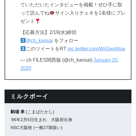
ていただいたインタビューを掲載！ぜひ手に取
って読んでね
サイン入りチェキを1名様にプレ
ゼント
【応募方法】2/19(水)締切
@ch_kansai
をフォロー
このツイートをRT
pic.twitter.com/WijSwd4tae
— ch FILES関西版 (@ch_kansai)
January 20,
2020
ミルクボーイ
駒場 孝
(こまばたかし)
’86年2月5日生まれ 大阪府出身
NSC大阪校 (一般27期扱い)