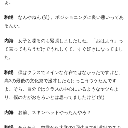
ぁ。
駒場
なんやねん (笑) 。ポジショニングに良い悪いってあ
るんか。
内海
女子と喋るのも緊張しましたしね。「おはよう」っ
て言ってもらうだけでうれしくて、すぐ好きになってまし
た。
駒場
僕はクラスでメインな存在ではなかったですけど、
高3の最後の文化祭で漫才したらけっこうウケたんです
よ。そら、自分ではクラスの中心にいるようなヤツらよ
り、僕の方がおもろいとは思ってましたけど (笑)
内海
お前、スキンヘッドやったんやろ？
駒場
そうそう。中学から大学の1回生まで剣道部でスキ