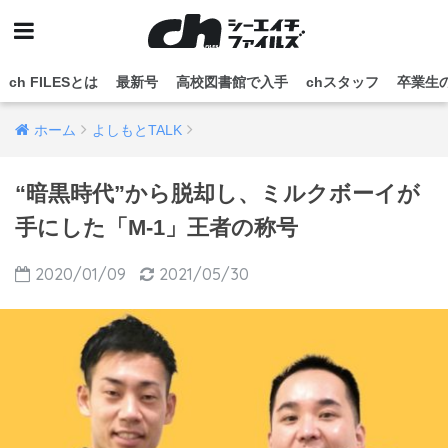
ch FILESとは
最新号
高校図書館で入手
chスタッフ
卒業生
ホーム
よしもとTALK
“暗黒時代”から脱却し、ミルクボーイが
手にした「M-1」王者の称号
2020/01/09
2021/05/30