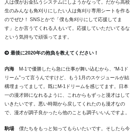
人は僕がお金払うシステムにしようかなって。だから高校
生のみんなも角刈りにしたい人は角刈り専用シートを作る
のでぜひ！ SNSとかで「僕も角刈りにして応援してま
す」とか言うてくれる人もいて。応援していただいてるな
という気持ちで頑張ってます。
最後に2020年の抱負を教えてください！
内海
M-1で優勝したら急に仕事が舞い込むから、“M-1ド
リーム”って言うんですけど、もう1月のスケジュールが結
構埋まってまして。既にM-1ドリームを感じてます。日本
一の漫才師になれるように、これからもずっと漫才はして
いきたいです。悪い時期から戻してくれたのも漫才なの
で、漫才が調子良かったら他のことも調子いいんですよ。
駒場
僕たちをもっと知ってもらいたいです。そしたら今