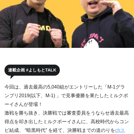
連載企画 #よしもとTALK
今回は、過去最高の5,040組がエントリーした「M-1グラ
ンプリ2019(以下、M-1) 」で見事優勝を果たしたミルクボ
ーイさんが登場！
激戦を勝ち抜き、決勝戦では審査委員をうならせ過去最高
得点を叩き出したミルクボーイさんに、高校時代からコン
ビ結成、 “暗黒時代” を経て、決勝戦までの道のりを
chス