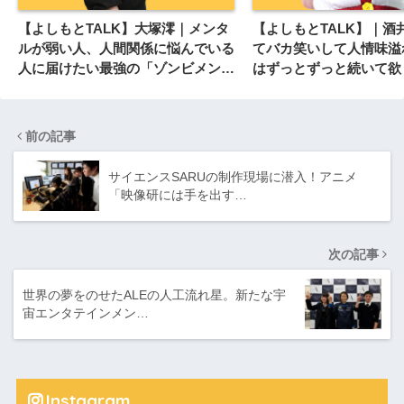
【よしもとTALK】大塚澪｜メンタ
【よしもとTALK】｜酒
ルが弱い人、人間関係に悩んでいる
てバカ笑いして人情味溢
人に届けたい最強の「ゾンビメンタ
はずっとずっと続いて欲
ル」！
前の記事
サイエンスSARUの制作現場に潜入！アニメ
「映像研には手を出す…
次の記事
世界の夢をのせたALEの人工流れ星。新たな宇
宙エンタテインメン…
Instagram