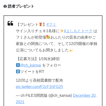
読者プレゼント
【プレゼント
】
#フミ
サイン入りチェキ1名様に
#よしもとトーク
は
フミさんが初登場
おふたりの芸名の由来やご
家族との関係について、そして12/25開催の単独
公演についてもお聞きしました
【応募方法】1/19(水)締切
@ch_kansai
をフォロー
ツイートをRT
12/20より高校図書館で配布
pic.twitter.com/F2cF1hFG25
— ch FILES関西版 (@ch_kansai)
December 20,
2021