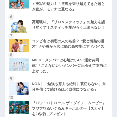
＞実写の魅力！「逆境を乗り越えてきた超と
き宣が、モアナに重なる」
高尾颯斗、『リロ＆スティッチ』の魅力を語
り尽くす！スティッチ愛がもう止まらない！
コンビ名は初恋の人の名前？ “愛と情熱の漫
才” さや香から恋に悩む高校生にアドバイス
M!LK｜メンバーは心地のいい “運命共同
体”「こんなにいいメンバーに出会えて本当に
よかった」
NOA｜「勉強も努力も絶対に裏切らない。自
分を信じて続けるほど自信につながる」
『パウ・パトロール ザ・ダイノ・ムービー』
フワフワぬいぐるみキーホルダー【スカイ】
を2名様にプレゼント