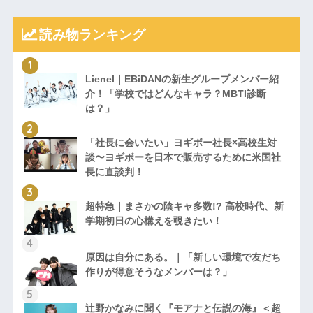
読み物ランキング
Lienel｜EBiDANの新生グループメンバー紹
介！「学校ではどんなキャラ？MBTI診断
は？」
「社長に会いたい」ヨギボー社長×高校生対
談〜ヨギボーを日本で販売するために米国社
長に直談判！
超特急｜まさかの陰キャ多数!? 高校時代、新
学期初日の心構えを覗きたい！
原因は自分にある。｜「新しい環境で友だち
作りが得意そうなメンバーは？」
辻野かなみに聞く『モアナと伝説の海』＜超