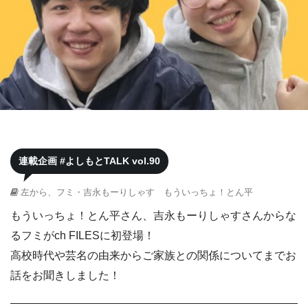
連載企画 #よしもとTALK vol.90
左から、フミ・吉永もーりしゃす もういっちょ！とん平
もういっちょ！とん平さん、吉永もーりしゃすさんからな
るフミがch FILESに初登場！
高校時代や芸名の由来からご家族との関係についてまでお
話をお聞きしました！