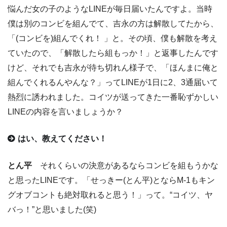
悩んだ女の子のようなLINEが毎日届いたんですよ。当時
僕は別のコンビを組んでて、吉永の方は解散してたから、
「(コンビを)組んでくれ！ 」と。その頃、僕も解散を考え
ていたので、「解散したら組もっか！」と返事したんです
けど、それでも吉永が待ち切れん様子で、「ほんまに俺と
組んでくれるんやんな？」ってLINEが1日に2、3通届いて
熱烈に誘われました。コイツが送ってきた一番恥ずかしい
LINEの内容を言いましょうか？
はい、教えてください！
とん平
それくらいの決意があるならコンビを組もうかな
と思ったLINEです。「せっきー(とん平)とならM-1もキン
グオブコントも絶対取れると思う！」って。“コイツ、ヤ
バっ！”と思いました(笑)