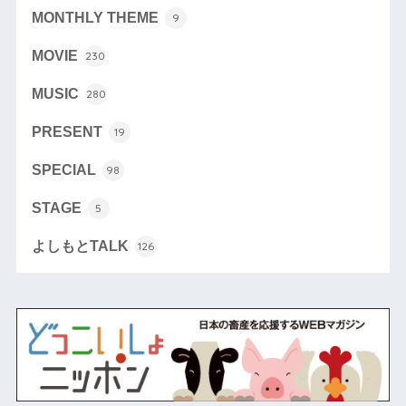
MONTHLY THEME
9
MOVIE
230
MUSIC
280
PRESENT
19
SPECIAL
98
STAGE
5
よしもとTALK
126