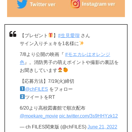
【プレゼント
】
#生見愛瑠
さん
サイン入りチェキを1名様に
7/8より公開の映画『
#モエカレはオレンジ
色
』。消防男子の萌えポイントや撮影の裏話を
お聞きしています
【応募方法】7/19(火)締切
@chFILES
をフォロー
ツイートをRT
6/20より高校図書館で順次配布
@moekare_movie
pic.twitter.com/3s9HHYzk12
— ch FILES関東版 (@chFILES)
June 21, 2022