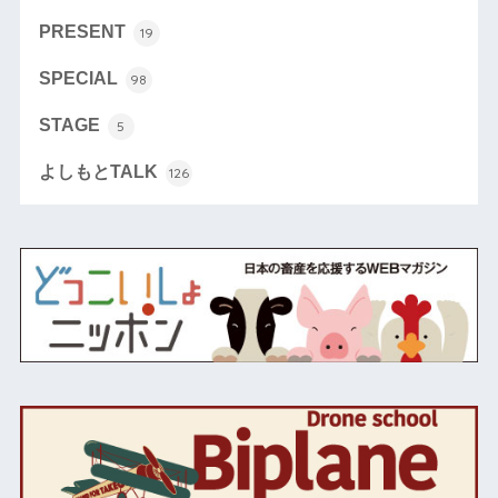
PRESENT
19
SPECIAL
98
STAGE
5
よしもとTALK
126