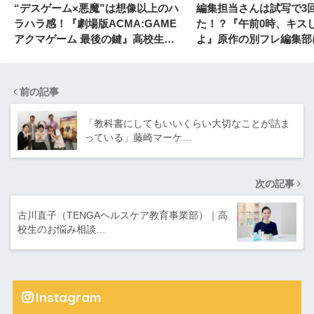
“デスゲーム×悪魔”は想像以上のハ
編集担当さんは試写で3
ラハラ感！『劇場版ACMA:GAME
た！？『午前0時、キス
アクマゲーム 最後の鍵』高校生試
よ』原作の別フレ編集部
写レポート
前の記事
「教科書にしてもいいくらい大切なことが詰ま
っている」藤崎マーケ…
次の記事
古川直子（TENGAヘルスケア教育事業部）｜高
校生のお悩み相談…
Instagram