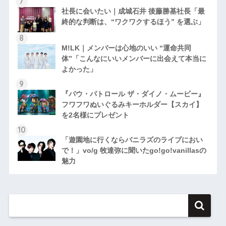
社長に会いたい｜成城石井 後藤勝基社長「最
終的な判断は、“ワクワクするほう” を選ぶ」
M!LK｜メンバーは心地のいい “運命共同
体”「こんなにいいメンバーに出会えて本当に
よかった」
『パウ・パトロール ザ・ダイノ・ムービー』
フワフワぬいぐるみキーホルダー【スカイ】
を2名様にプレゼント
「遊園地に行くならバニラズのライブにおい
で！」vo/g 牧達弥に聞いたgo!go!vanillasの
魅力