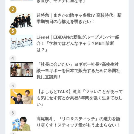
き宣が、モアナに重なる」
超特急｜まさかの陰キャ多数!? 高校時代、新
学期初日の心構えを覗きたい！
Lienel｜EBiDANの新生グループメンバー紹
介！「学校ではどんなキャラ？MBTI診断
は？」
「社長に会いたい」ヨギボー社長×高校生対
談〜ヨギボーを日本で販売するために米国社
長に直談判！
【よしもとTALK】滝音「ツラいことがあって
も気にせず何とか高校3年間を強く生きて欲し
い」
高尾颯斗、『リロ＆スティッチ』の魅力を語
り尽くす！スティッチ愛がもう止まらない！