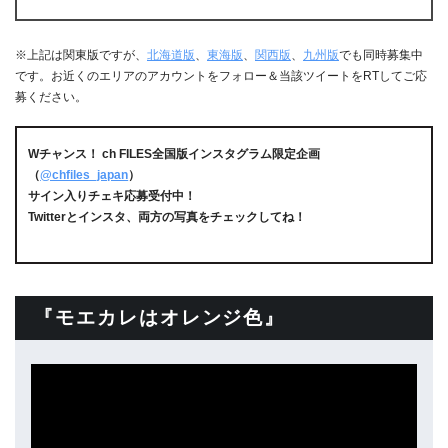
※上記は関東版ですが、
北海道版
、
東海版
、
関西版
、
九州版
でも同時募集中
です。お近くのエリアのアカウントをフォロー＆当該ツイートをRTしてご応
募ください。
Wチャンス！ ch FILES全国版インスタグラム限定企画
（
@chfiles_japan
）
サイン入りチェキ応募受付中！
Twitterとインスタ、両方の写真をチェックしてね！
『モエカレはオレンジ色』