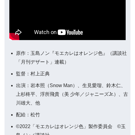
原作：玉島ノン『モエカレはオレンジ色』（講談社
「月刊デザート」連載）
監督：村上正典
出演：岩本照（Snow Man）、生見愛瑠、鈴木仁、
上杉柊平、浮所飛貴（美 少年／ジャニーズJr.）、古
川雄大、他
配給：松竹
©2022「モエカレはオレンジ色」製作委員会 ©玉