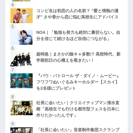
コンビ名は初恋の人の名前？ “愛と情熱の漫
才” さや香から恋に悩む高校生にアドバイス
NOA｜「勉強も努力も絶対に裏切らない。自
分を信じて続けるほど自信につながる」
超特急｜まさかの陰キャ多数!? 高校時代、新
学期初日の心構えを覗きたい！
『パウ・パトロール ザ・ダイノ・ムービー』
フワフワぬいぐるみキーホルダー【スカイ】
を2名様にプレゼント
社長に会いたい｜クリエイティブマン清水直
樹「高校生でも行ける都市型フェスを日本に
作りたかったんです」
「社長に会いたい」音楽制作集団スクランブ