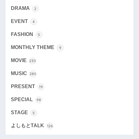
DRAMA
2
EVENT
4
FASHION
5
MONTHLY THEME
9
MOVIE
230
MUSIC
280
PRESENT
19
SPECIAL
98
STAGE
5
よしもとTALK
126