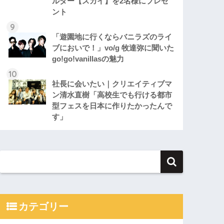
ルダー【スカイ】を2名様にプレゼ
ント
「遊園地に行くならバニラズのライ
ブにおいで！」vo/g 牧達弥に聞いた
go!go!vanillasの魅力
社長に会いたい｜クリエイティブマ
ン清水直樹「高校生でも行ける都市
型フェスを日本に作りたかったんで
す」
カテゴリー