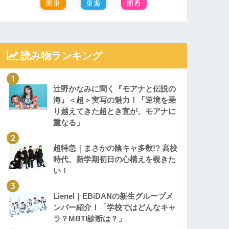
読み物ランキング
辻野かなみに聞く『モアナと伝説の
海』＜超＞実写の魅力！「逆境を乗
り越えてきた超とき宣が、モアナに
重なる」
超特急｜まさかの陰キャ多数!? 高校
時代、新学期初日の心構えを覗きた
い！
Lienel｜EBiDANの新生グループメ
ンバー紹介！「学校ではどんなキャ
ラ？MBTI診断は？」