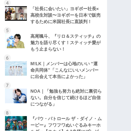
「社長に会いたい」ヨギボー社長×
高校生対談〜ヨギボーを日本で販売
するために米国社長に直談判！
高尾颯斗、『リロ＆スティッチ』の
魅力を語り尽くす！スティッチ愛が
もう止まらない！
M!LK｜メンバーは心地のいい “運
命共同体”「こんなにいいメンバー
に出会えて本当によかった」
NOA｜「勉強も努力も絶対に裏切ら
ない。自分を信じて続けるほど自信
につながる」
『パウ・パトロール ザ・ダイノ・ム
ービー』フワフワぬいぐるみキーホ