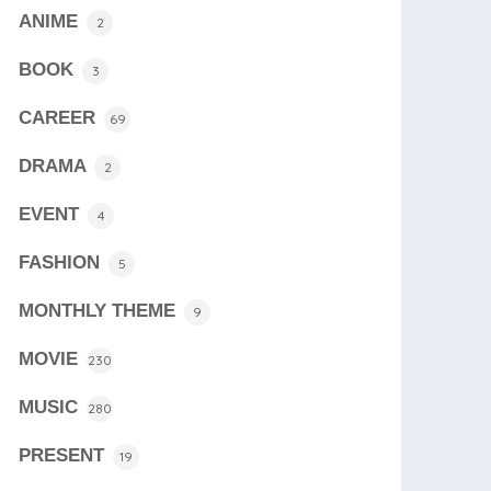
ANIME
2
BOOK
3
CAREER
69
DRAMA
2
EVENT
4
FASHION
5
MONTHLY THEME
9
MOVIE
230
MUSIC
280
PRESENT
19