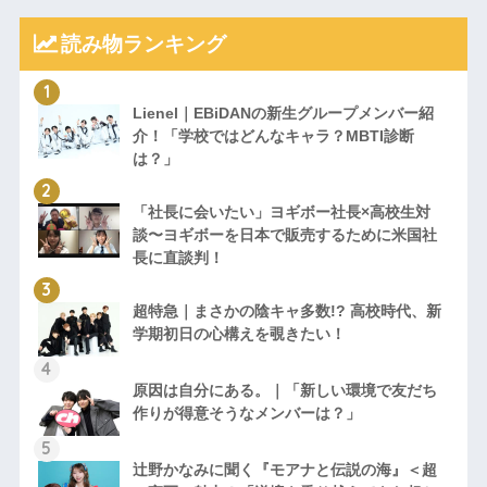
読み物ランキング
Lienel｜EBiDANの新生グループメンバー紹
介！「学校ではどんなキャラ？MBTI診断
は？」
「社長に会いたい」ヨギボー社長×高校生対
談〜ヨギボーを日本で販売するために米国社
長に直談判！
超特急｜まさかの陰キャ多数!? 高校時代、新
学期初日の心構えを覗きたい！
原因は自分にある。｜「新しい環境で友だち
作りが得意そうなメンバーは？」
辻野かなみに聞く『モアナと伝説の海』＜超