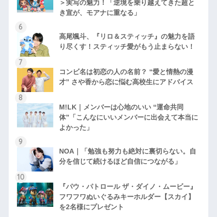
＞実写の魅力！「逆境を乗り越えてきた超と
き宣が、モアナに重なる」
高尾颯斗、『リロ＆スティッチ』の魅力を語
り尽くす！スティッチ愛がもう止まらない！
コンビ名は初恋の人の名前？ “愛と情熱の漫
才” さや香から恋に悩む高校生にアドバイス
M!LK｜メンバーは心地のいい “運命共同
体”「こんなにいいメンバーに出会えて本当に
よかった」
NOA｜「勉強も努力も絶対に裏切らない。自
分を信じて続けるほど自信につながる」
『パウ・パトロール ザ・ダイノ・ムービー』
フワフワぬいぐるみキーホルダー【スカイ】
を2名様にプレゼント