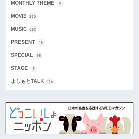
MONTHLY THEME
9
MOVIE
230
MUSIC
280
PRESENT
19
SPECIAL
98
STAGE
5
よしもとTALK
126