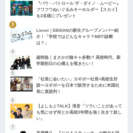
『パウ・パトロール ザ・ダイノ・ムービー』
フワフワぬいぐるみキーホルダー【スカイ】
を2名様にプレゼント
Lienel｜EBiDANの新生グループメンバー紹
介！「学校ではどんなキャラ？MBTI診断
は？」
超特急｜まさかの陰キャ多数!? 高校時代、新
学期初日の心構えを覗きたい！
「社長に会いたい」ヨギボー社長×高校生対
談〜ヨギボーを日本で販売するために米国社
長に直談判！
【よしもとTALK】滝音「ツラいことがあって
も気にせず何とか高校3年間を強く生きて欲し
い」
高尾颯斗、『リロ＆スティッチ』の魅力を語