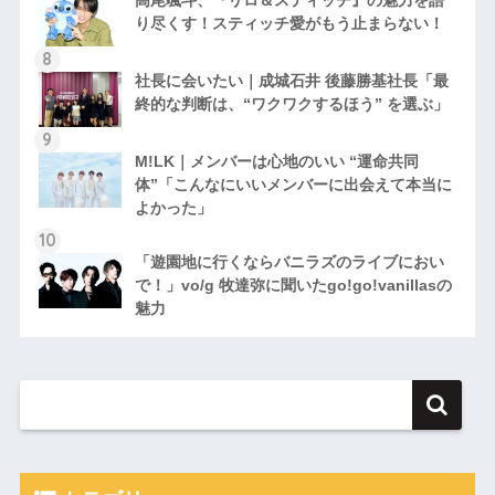
り尽くす！スティッチ愛がもう止まらない！
社長に会いたい｜成城石井 後藤勝基社長「最
終的な判断は、“ワクワクするほう” を選ぶ」
M!LK｜メンバーは心地のいい “運命共同
体”「こんなにいいメンバーに出会えて本当に
よかった」
「遊園地に行くならバニラズのライブにおい
で！」vo/g 牧達弥に聞いたgo!go!vanillasの
魅力