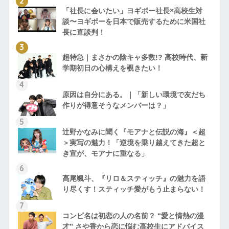
「社長に会いたい」ヨギボー社長×高校生対
談〜ヨギボーを日本で販売するために米国社
長に直談判！
超特急｜まさかの陰キャ多数!? 高校時代、新
学期初日の心構えを覗きたい！
原因は自分にある。｜「新しい環境で友だち
作りが得意そうなメンバーは？」
辻野かなみに聞く『モアナと伝説の海』＜超
＞実写の魅力！「逆境を乗り越えてきた超と
き宣が、モアナに重なる」
高尾颯斗、『リロ＆スティッチ』の魅力を語
り尽くす！スティッチ愛がもう止まらない！
コンビ名は初恋の人の名前？ “愛と情熱の漫
才” さや香から恋に悩む高校生にアドバイス