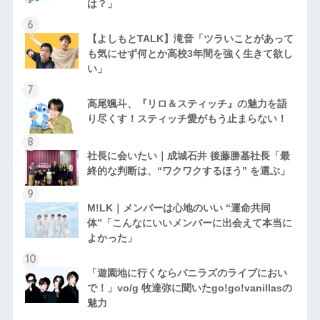
は？」
【よしもとTALK】滝音「ツラいことがあって
も気にせず何とか高校3年間を強く生きて欲し
い」
高尾颯斗、『リロ＆スティッチ』の魅力を語
り尽くす！スティッチ愛がもう止まらない！
社長に会いたい｜成城石井 後藤勝基社長「最
終的な判断は、“ワクワクするほう” を選ぶ」
M!LK｜メンバーは心地のいい “運命共同
体”「こんなにいいメンバーに出会えて本当に
よかった」
「遊園地に行くならバニラズのライブにおい
で！」vo/g 牧達弥に聞いたgo!go!vanillasの
魅力