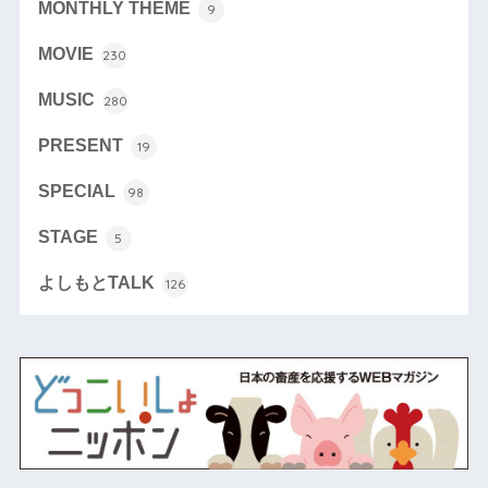
MONTHLY THEME
9
MOVIE
230
MUSIC
280
PRESENT
19
SPECIAL
98
STAGE
5
よしもとTALK
126