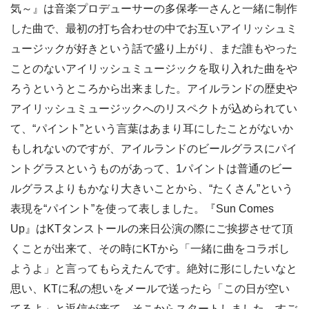
気～』は音楽プロデューサーの多保孝一さんと一緒に制作
した曲で、最初の打ち合わせの中でお互いアイリッシュミ
ュージックが好きという話で盛り上がり、まだ誰もやった
ことのないアイリッシュミュージックを取り入れた曲をや
ろうというところから出来ました。アイルランドの歴史や
アイリッシュミュージックへのリスペクトが込められてい
て、“パイント”という言葉はあまり耳にしたことがないか
もしれないのですが、アイルランドのビールグラスにパイ
ントグラスというものがあって、1パイントは普通のビー
ルグラスよりもかなり大きいことから、“たくさん”という
表現を“パイント”を使って表しました。『Sun Comes
Up』はKTタンストールの来日公演の際にご挨拶させて頂
くことが出来て、その時にKTから「一緒に曲をコラボし
ようよ」と言ってもらえたんです。絶対に形にしたいなと
思い、KTに私の想いをメールで送ったら「この日が空い
てるよ」と返信が来て、そこからスタートしました。すご