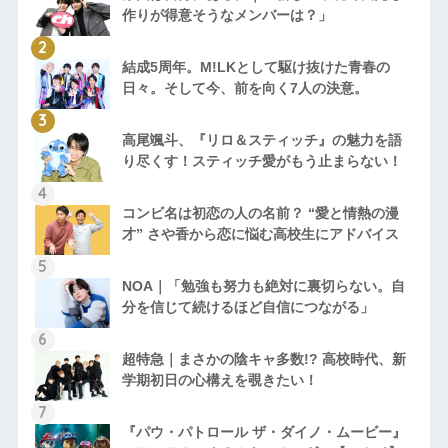
作りが得意そうなメンバーは？」
結成5周年。M!LKとして駆け抜けた青春の
日々。そして今、前を向く7人の決意。
高尾颯斗、『リロ＆スティッチ』の魅力を語
り尽くす！スティッチ愛がもう止まらない！
コンビ名は初恋の人の名前？ “愛と情熱の漫
才” さや香から恋に悩む高校生にアドバイス
NOA｜「勉強も努力も絶対に裏切らない。自
分を信じて続けるほど自信につながる」
超特急｜まさかの陰キャ多数!? 高校時代、新
学期初日の心構えを覗きたい！
『パウ・パトロール ザ・ダイノ・ムービー』