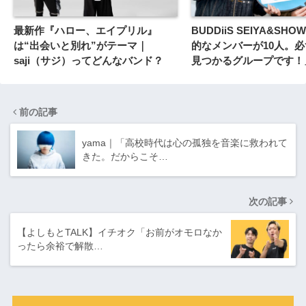
最新作『ハロー、エイプリル』
BUDDiiS SEIYA&SH
は“出会いと別れ”がテーマ｜
的なメンバーが10人。
saji（サジ）ってどんなバンド？
見つかるグループです！
前の記事
yama｜「高校時代は心の孤独を音楽に救われて
きた。だからこそ…
次の記事
【よしもとTALK】イチオク「お前がオモロなか
ったら余裕で解散…