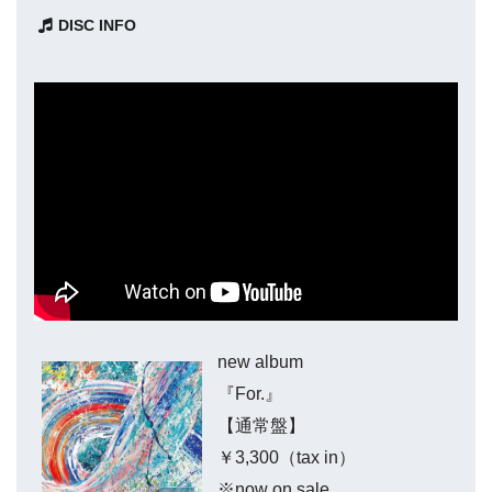
DISC INFO
new album
『For.』
【通常盤】
￥3,300（tax in）
※now on sale