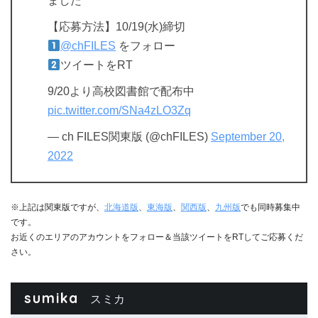
ました
【応募方法】10/19(水)締切
@chFILES
をフォロー
ツイートをRT
9/20より高校図書館で配布中
pic.twitter.com/SNa4zLO3Zq
— ch FILES関東版 (@chFILES)
September 20,
2022
※上記は関東版ですが、
北海道版
、
東海版
、
関西版
、
九州版
でも同時募集中
です。
お近くのエリアのアカウントをフォロー＆当該ツイートをRTしてご応募くだ
さい。
sumika
スミカ