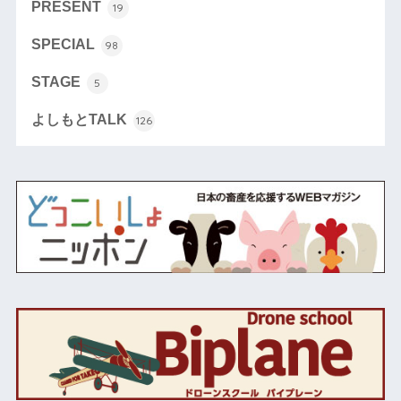
PRESENT
19
SPECIAL
98
STAGE
5
よしもとTALK
126