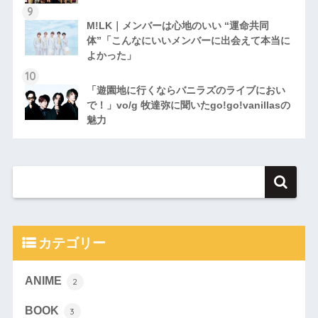
M!LK｜メンバーは心地のいい “運命共同
体”「こんなにいいメンバーに出会えて本当に
よかった」
「遊園地に行くならバニラズのライブにおい
で！」vo/g 牧達弥に聞いたgo!go!vanillasの
魅力
カテゴリー
ANIME
2
BOOK
3