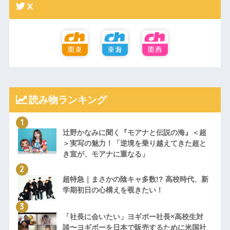
X
読み物ランキング
辻野かなみに聞く『モアナと伝説の海』＜超
＞実写の魅力！「逆境を乗り越えてきた超と
き宣が、モアナに重なる」
超特急｜まさかの陰キャ多数!? 高校時代、新
学期初日の心構えを覗きたい！
「社長に会いたい」ヨギボー社長×高校生対
談〜ヨギボーを日本で販売するために米国社