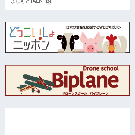
よしもとTALK
126