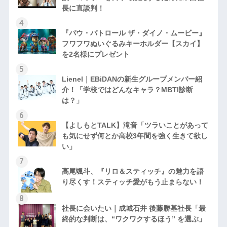
長に直談判！
『パウ・パトロール ザ・ダイノ・ムービー』
フワフワぬいぐるみキーホルダー【スカイ】
を2名様にプレゼント
Lienel｜EBiDANの新生グループメンバー紹
介！「学校ではどんなキャラ？MBTI診断
は？」
【よしもとTALK】滝音「ツラいことがあって
も気にせず何とか高校3年間を強く生きて欲し
い」
高尾颯斗、『リロ＆スティッチ』の魅力を語
り尽くす！スティッチ愛がもう止まらない！
社長に会いたい｜成城石井 後藤勝基社長「最
終的な判断は、“ワクワクするほう” を選ぶ」