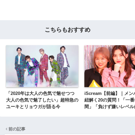
こちらもおすすめ
「2020年は大人の色気で魅せつつ
iScream【前編】｜メ
大人の色気で魅了したい」超特急の
紐解く20の質問！「一
ユーキとリョウガが語る今
間」「負けず嫌いレベル
前の記事