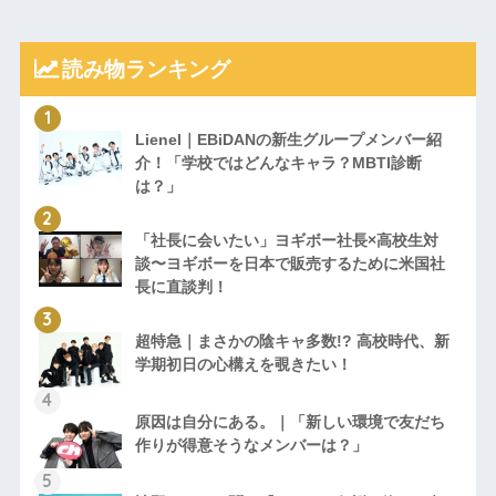
読み物ランキング
Lienel｜EBiDANの新生グループメンバー紹
介！「学校ではどんなキャラ？MBTI診断
は？」
「社長に会いたい」ヨギボー社長×高校生対
談〜ヨギボーを日本で販売するために米国社
長に直談判！
超特急｜まさかの陰キャ多数!? 高校時代、新
学期初日の心構えを覗きたい！
原因は自分にある。｜「新しい環境で友だち
作りが得意そうなメンバーは？」