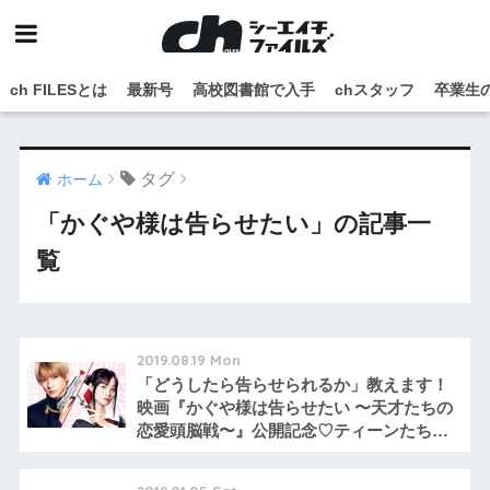
ch FILESとは
最新号
高校図書館で入手
chスタッフ
卒業生
タグ
ホーム
「かぐや様は告らせたい」の記事一
覧
2019.08.19 Mon
「どうしたら告らせられるか」教えます！
映画『かぐや様は告らせたい 〜天才たちの
恋愛頭脳戦〜』公開記念♡ティーンたちの
恋愛頭脳戦