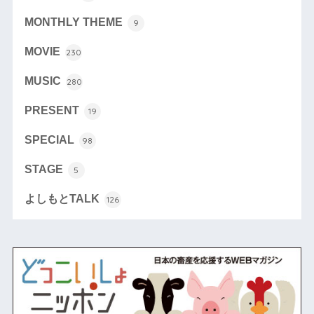
MONTHLY THEME
9
MOVIE
230
MUSIC
280
PRESENT
19
SPECIAL
98
STAGE
5
よしもとTALK
126