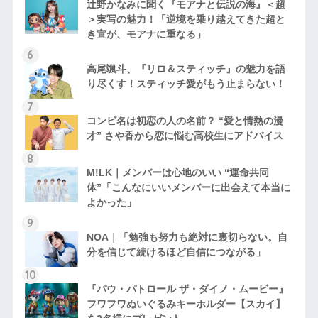
辻野かなみに聞く『モアナと伝説の海』＜超
＞実写の魅力！「逆境を乗り越えてきた超と
き宣が、モアナに重なる」
高尾颯斗、『リロ＆スティッチ』の魅力を語
り尽くす！スティッチ愛がもう止まらない！
コンビ名は初恋の人の名前？ “愛と情熱の漫
才” さや香から恋に悩む高校生にアドバイス
M!LK｜メンバーは心地のいい “運命共同
体”「こんなにいいメンバーに出会えて本当に
よかった」
NOA｜「勉強も努力も絶対に裏切らない。自
分を信じて続けるほど自信につながる」
『パウ・パトロール ザ・ダイノ・ムービー』
フワフワぬいぐるみキーホルダー【スカイ】