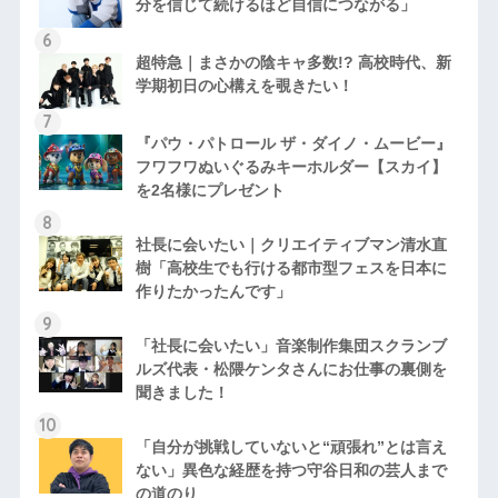
分を信じて続けるほど自信につながる」
超特急｜まさかの陰キャ多数!? 高校時代、新
学期初日の心構えを覗きたい！
『パウ・パトロール ザ・ダイノ・ムービー』
フワフワぬいぐるみキーホルダー【スカイ】
を2名様にプレゼント
社長に会いたい｜クリエイティブマン清水直
樹「高校生でも行ける都市型フェスを日本に
作りたかったんです」
「社長に会いたい」音楽制作集団スクランブ
ルズ代表・松隈ケンタさんにお仕事の裏側を
聞きました！
「自分が挑戦していないと“頑張れ”とは言え
ない」異色な経歴を持つ守谷日和の芸人まで
の道のり