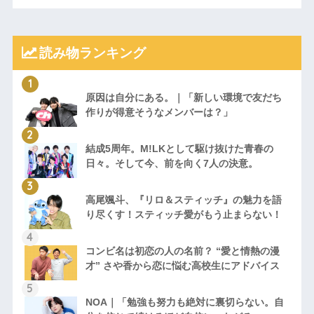
読み物ランキング
原因は自分にある。｜「新しい環境で友だち
作りが得意そうなメンバーは？」
結成5周年。M!LKとして駆け抜けた青春の
日々。そして今、前を向く7人の決意。
高尾颯斗、『リロ＆スティッチ』の魅力を語
り尽くす！スティッチ愛がもう止まらない！
コンビ名は初恋の人の名前？ “愛と情熱の漫
才” さや香から恋に悩む高校生にアドバイス
NOA｜「勉強も努力も絶対に裏切らない。自