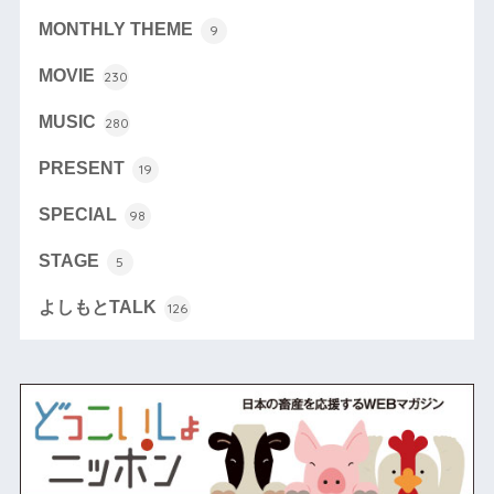
MONTHLY THEME
9
MOVIE
230
MUSIC
280
PRESENT
19
SPECIAL
98
STAGE
5
よしもとTALK
126