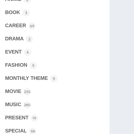
BOOK
3
CAREER
69
DRAMA
2
EVENT
4
FASHION
5
MONTHLY THEME
9
MOVIE
230
MUSIC
280
PRESENT
19
SPECIAL
98