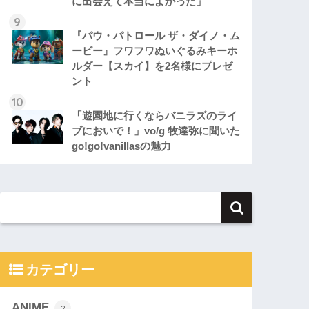
に出会えて本当によかった」
『パウ・パトロール ザ・ダイノ・ム
ービー』フワフワぬいぐるみキーホ
ルダー【スカイ】を2名様にプレゼ
ント
「遊園地に行くならバニラズのライ
ブにおいで！」vo/g 牧達弥に聞いた
go!go!vanillasの魅力
カテゴリー
ANIME
2