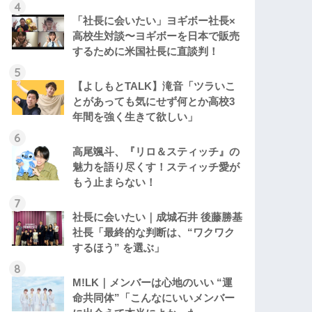
「社長に会いたい」ヨギボー社長×
高校生対談〜ヨギボーを日本で販売
するために米国社長に直談判！
【よしもとTALK】滝音「ツラいこ
とがあっても気にせず何とか高校3
年間を強く生きて欲しい」
高尾颯斗、『リロ＆スティッチ』の
魅力を語り尽くす！スティッチ愛が
もう止まらない！
社長に会いたい｜成城石井 後藤勝基
社長「最終的な判断は、“ワクワク
するほう” を選ぶ」
M!LK｜メンバーは心地のいい “運
命共同体”「こんなにいいメンバー