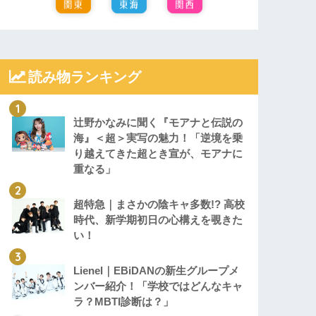
読み物ランキング
辻野かなみに聞く『モアナと伝説の
海』＜超＞実写の魅力！「逆境を乗
り越えてきた超とき宣が、モアナに
重なる」
超特急｜まさかの陰キャ多数!? 高校
時代、新学期初日の心構えを覗きた
い！
Lienel｜EBiDANの新生グループメ
ンバー紹介！「学校ではどんなキャ
ラ？MBTI診断は？」