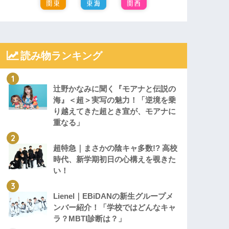
読み物ランキング
辻野かなみに聞く『モアナと伝説の
海』＜超＞実写の魅力！「逆境を乗
り越えてきた超とき宣が、モアナに
重なる」
超特急｜まさかの陰キャ多数!? 高校
時代、新学期初日の心構えを覗きた
い！
Lienel｜EBiDANの新生グループメ
ンバー紹介！「学校ではどんなキャ
ラ？MBTI診断は？」