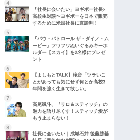
「社長に会いたい」ヨギボー社長×
高校生対談〜ヨギボーを日本で販売
するために米国社長に直談判！
『パウ・パトロール ザ・ダイノ・ム
ービー』フワフワぬいぐるみキーホ
ルダー【スカイ】を2名様にプレゼ
ント
【よしもとTALK】滝音「ツラいこ
とがあっても気にせず何とか高校3
年間を強く生きて欲しい」
高尾颯斗、『リロ＆スティッチ』の
魅力を語り尽くす！スティッチ愛が
もう止まらない！
社長に会いたい｜成城石井 後藤勝基