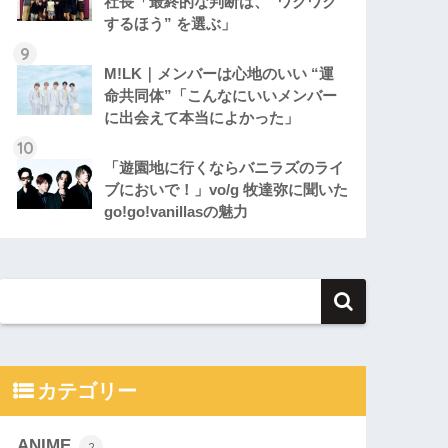
社長「最終的な判断は、“ワクワク
するほう” を選ぶ」
M!LK｜メンバーは心地のいい “運
命共同体”「こんなにいいメンバー
に出会えて本当によかった」
「遊園地に行くならバニラズのライ
ブにおいで！」vo/g 牧達弥に聞いた
go!go!vanillasの魅力
カテゴリー
ANIME
2