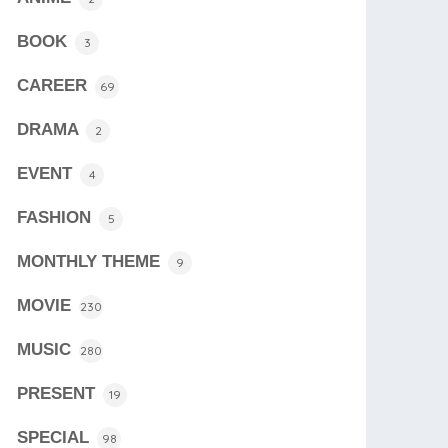
BOOK
3
CAREER
69
DRAMA
2
EVENT
4
FASHION
5
MONTHLY THEME
9
MOVIE
230
MUSIC
280
PRESENT
19
SPECIAL
98