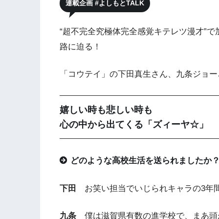
連載企画 #よしもとTALK
“超不完全究極体完全感覚キテレツ漫才”
路に迫る！
「コウテイ」の下田真生さん、九条ジョー
嬉しい時も悲しい時も
心の中から出てくる「ズィーヤ☆」
どのような高校生活を送られましたか
下田
お笑い担当でいじられキャラの3年
九条
僕は滋賀県有数の進学校で、まあ頭