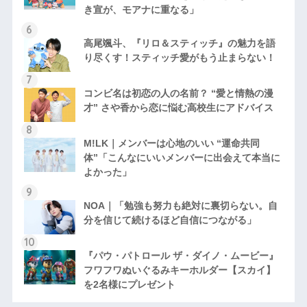
き宣が、モアナに重なる」
高尾颯斗、『リロ＆スティッチ』の魅力を語
り尽くす！スティッチ愛がもう止まらない！
コンビ名は初恋の人の名前？ “愛と情熱の漫
才” さや香から恋に悩む高校生にアドバイス
M!LK｜メンバーは心地のいい “運命共同
体”「こんなにいいメンバーに出会えて本当に
よかった」
NOA｜「勉強も努力も絶対に裏切らない。自
分を信じて続けるほど自信につながる」
『パウ・パトロール ザ・ダイノ・ムービー』
フワフワぬいぐるみキーホルダー【スカイ】
を2名様にプレゼント