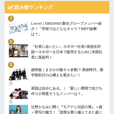
読み物ランキング
Lienel｜EBiDANの新生グループメンバー紹
介！「学校ではどんなキャラ？MBTI診断
は？」
「社長に会いたい」ヨギボー社長×高校生対
談〜ヨギボーを日本で販売するために米国社
長に直談判！
超特急｜まさかの陰キャ多数!? 高校時代、新
学期初日の心構えを覗きたい！
原因は自分にある。｜「新しい環境で友だち
作りが得意そうなメンバーは？」
辻野かなみに聞く『モアナと伝説の海』＜超
＞実写の魅力！「逆境を乗り越えてきた超と