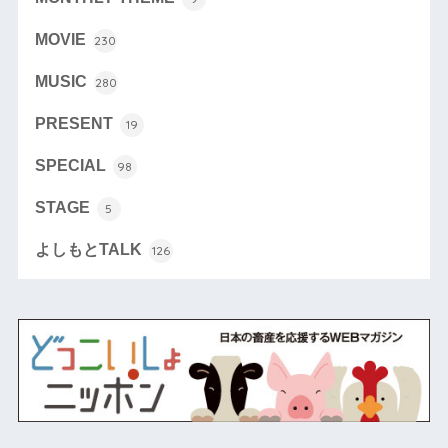
MOVIE
230
MUSIC
280
PRESENT
19
SPECIAL
98
STAGE
5
よしもとTALK
126