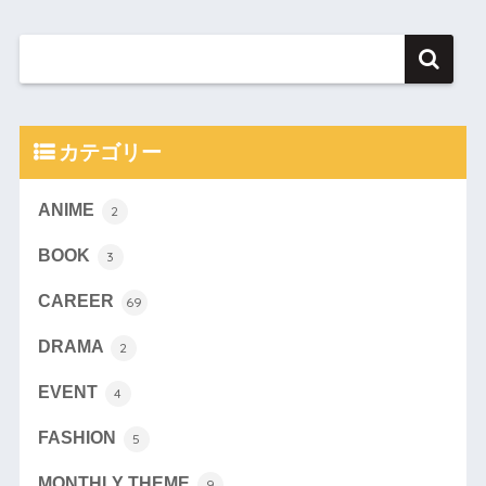
カテゴリー
ANIME
2
BOOK
3
CAREER
69
DRAMA
2
EVENT
4
FASHION
5
MONTHLY THEME
9