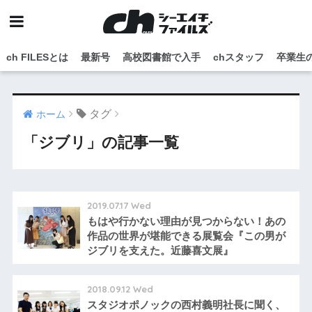
ch FILESとは
最新号
高校図書館で入手
chスタッフ
卒業生
タグ
ホーム
「ジブリ」の記事一覧
2019.07.17 Wed
もはや行かない理由が見つからない！あの
作品の世界が堪能できる展覧会『この男が
ジブリを支えた。近藤喜文展』
2018.09.12 Wed
スタジオポノックの西村義明社長に聞く、