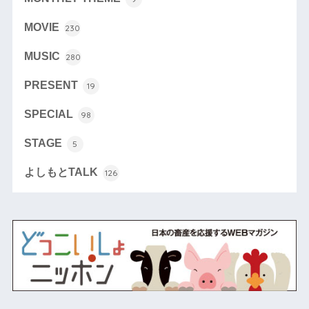
MOVIE
230
MUSIC
280
PRESENT
19
SPECIAL
98
STAGE
5
よしもとTALK
126