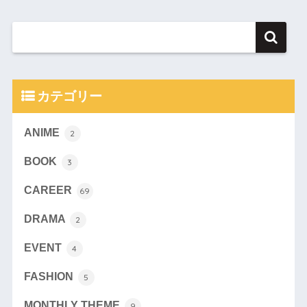
カテゴリー
ANIME
2
BOOK
3
CAREER
69
DRAMA
2
EVENT
4
FASHION
5
MONTHLY THEME
9