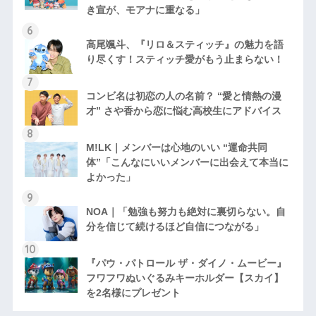
き宣が、モアナに重なる」
高尾颯斗、『リロ＆スティッチ』の魅力を語
り尽くす！スティッチ愛がもう止まらない！
コンビ名は初恋の人の名前？ “愛と情熱の漫
才” さや香から恋に悩む高校生にアドバイス
M!LK｜メンバーは心地のいい “運命共同
体”「こんなにいいメンバーに出会えて本当に
よかった」
NOA｜「勉強も努力も絶対に裏切らない。自
分を信じて続けるほど自信につながる」
『パウ・パトロール ザ・ダイノ・ムービー』
フワフワぬいぐるみキーホルダー【スカイ】
を2名様にプレゼント