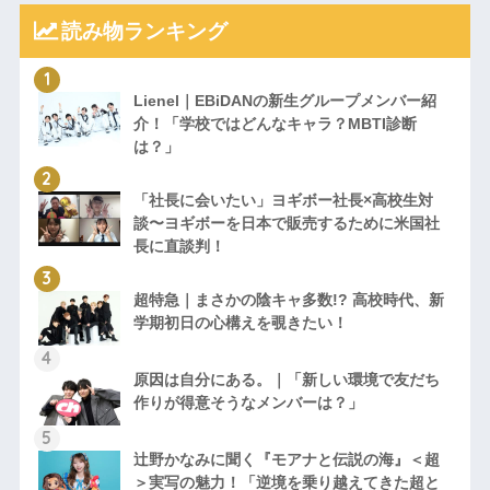
読み物ランキング
Lienel｜EBiDANの新生グループメンバー紹
介！「学校ではどんなキャラ？MBTI診断
は？」
「社長に会いたい」ヨギボー社長×高校生対
談〜ヨギボーを日本で販売するために米国社
長に直談判！
超特急｜まさかの陰キャ多数!? 高校時代、新
学期初日の心構えを覗きたい！
原因は自分にある。｜「新しい環境で友だち
作りが得意そうなメンバーは？」
辻野かなみに聞く『モアナと伝説の海』＜超
＞実写の魅力！「逆境を乗り越えてきた超と