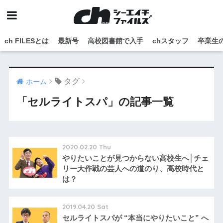
ch FILESとは
最新号
高校図書館で入手
chスタッフ
卒業生
タグ
ホーム
「セルライトスパ」の記事一覧
2020.02.20 Thu
やりたいことが見つからない高校生へ│チェ
リー大作戦の芸人への道のり、高校時代と
は？
2019.04.20 Sat
セルライトスパが “本当にやりたいこと” へ