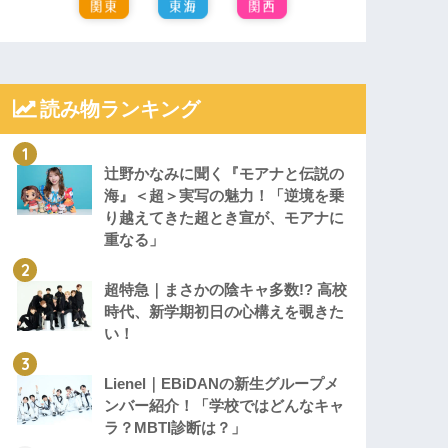
読み物ランキング
辻野かなみに聞く『モアナと伝説の
海』＜超＞実写の魅力！「逆境を乗
り越えてきた超とき宣が、モアナに
重なる」
超特急｜まさかの陰キャ多数!? 高校
時代、新学期初日の心構えを覗きた
い！
Lienel｜EBiDANの新生グループメ
ンバー紹介！「学校ではどんなキャ
ラ？MBTI診断は？」