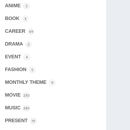
ANIME
2
BOOK
3
CAREER
69
DRAMA
2
EVENT
4
FASHION
5
MONTHLY THEME
9
MOVIE
230
MUSIC
280
PRESENT
19