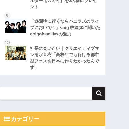
ルダー【スカイ】を2名様にプレゼ
ント
「遊園地に行くならバニラズのライ
ブにおいで！」vo/g 牧達弥に聞いた
go!go!vanillasの魅力
社長に会いたい｜クリエイティブマ
ン清水直樹「高校生でも行ける都市
型フェスを日本に作りたかったんで
す」
カテゴリー