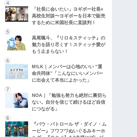
「社長に会いたい」ヨギボー社長×
高校生対談〜ヨギボーを日本で販売
するために米国社長に直談判！
高尾颯斗、『リロ＆スティッチ』の
魅力を語り尽くす！スティッチ愛が
もう止まらない！
M!LK｜メンバーは心地のいい “運
命共同体”「こんなにいいメンバー
に出会えて本当によかった」
NOA｜「勉強も努力も絶対に裏切ら
ない。自分を信じて続けるほど自信
につながる」
『パウ・パトロール ザ・ダイノ・ム
ービー』フワフワぬいぐるみキーホ