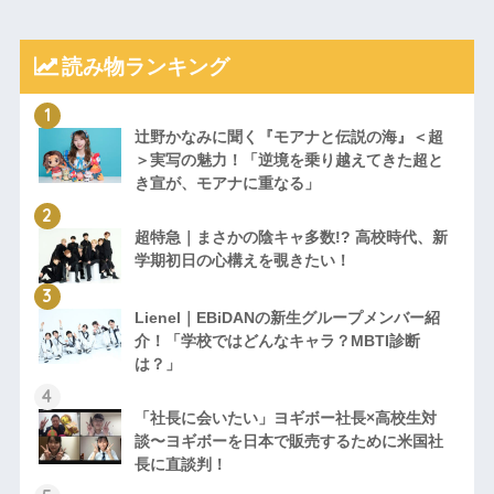
読み物ランキング
辻野かなみに聞く『モアナと伝説の海』＜超
＞実写の魅力！「逆境を乗り越えてきた超と
き宣が、モアナに重なる」
超特急｜まさかの陰キャ多数!? 高校時代、新
学期初日の心構えを覗きたい！
Lienel｜EBiDANの新生グループメンバー紹
介！「学校ではどんなキャラ？MBTI診断
は？」
「社長に会いたい」ヨギボー社長×高校生対
談〜ヨギボーを日本で販売するために米国社
長に直談判！