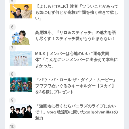
【よしもとTALK】滝音「ツラいことがあって
も気にせず何とか高校3年間を強く生きて欲し
い」
高尾颯斗、『リロ＆スティッチ』の魅力を語
り尽くす！スティッチ愛がもう止まらない！
M!LK｜メンバーは心地のいい “運命共同
体”「こんなにいいメンバーに出会えて本当に
よかった」
『パウ・パトロール ザ・ダイノ・ムービー』
フワフワぬいぐるみキーホルダー【スカイ】
を2名様にプレゼント
「遊園地に行くならバニラズのライブにおい
で！」vo/g 牧達弥に聞いたgo!go!vanillasの
魅力