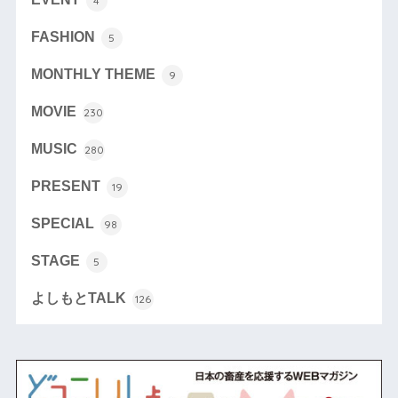
4
FASHION
5
MONTHLY THEME
9
MOVIE
230
MUSIC
280
PRESENT
19
SPECIAL
98
STAGE
5
よしもとTALK
126