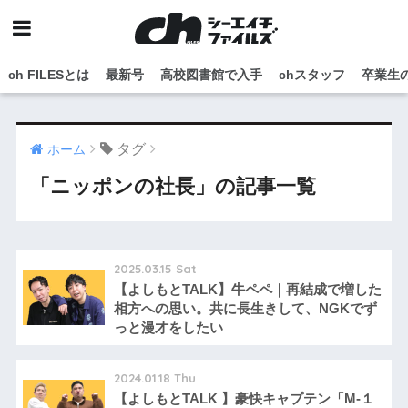
ch FILESとは
最新号
高校図書館で入手
chスタッフ
卒業生
タグ
ホーム
「ニッポンの社長」の記事一覧
2025.03.15 Sat
【よしもとTALK】牛ペペ｜再結成で増した
相方への思い。共に長生きして、NGKでず
っと漫才をしたい
2024.01.18 Thu
【よしもとTALK 】豪快キャプテン「M-１