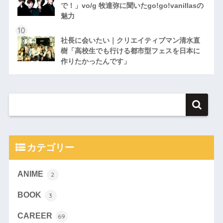
で！」vo/g 牧達弥に聞いたgo!go!vanillasの
魅力
社長に会いたい｜クリエイティブマン清水直
樹「高校生でも行ける都市型フェスを日本に
作りたかったんです」
カテゴリー
ANIME
2
BOOK
3
CAREER
69