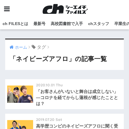
ch FILESとは
最新号
高校図書館で入手
chスタッフ
卒業生
タグ
ホーム
「ネイビーズアフロ」の記事一覧
2020.10.01 Thu
「お客さんがいないと舞台は成立しない」
―コロナを経てからし蓮根が感じたことと
は？
2019.07.20 Sat
高学歴コンビのネイビーズアフロに聞く受