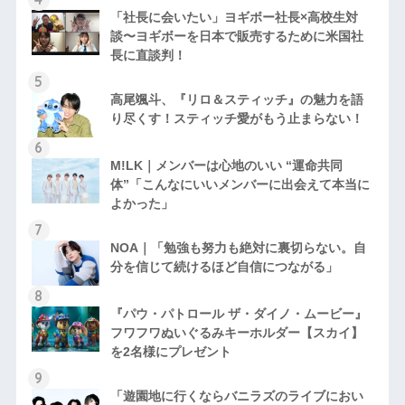
「社長に会いたい」ヨギボー社長×高校生対
談〜ヨギボーを日本で販売するために米国社
長に直談判！
高尾颯斗、『リロ＆スティッチ』の魅力を語
り尽くす！スティッチ愛がもう止まらない！
M!LK｜メンバーは心地のいい “運命共同
体”「こんなにいいメンバーに出会えて本当に
よかった」
NOA｜「勉強も努力も絶対に裏切らない。自
分を信じて続けるほど自信につながる」
『パウ・パトロール ザ・ダイノ・ムービー』
フワフワぬいぐるみキーホルダー【スカイ】
を2名様にプレゼント
「遊園地に行くならバニラズのライブにおい