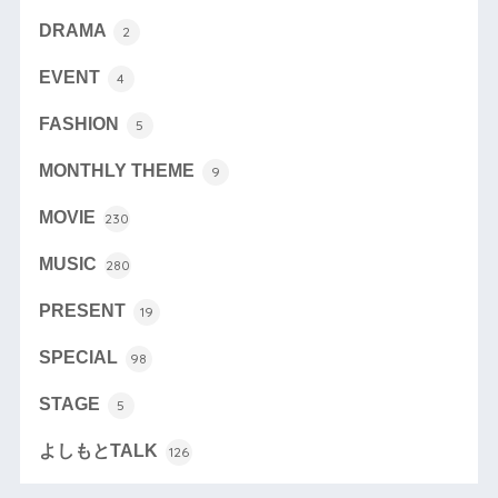
DRAMA
2
EVENT
4
FASHION
5
MONTHLY THEME
9
MOVIE
230
MUSIC
280
PRESENT
19
SPECIAL
98
STAGE
5
よしもとTALK
126