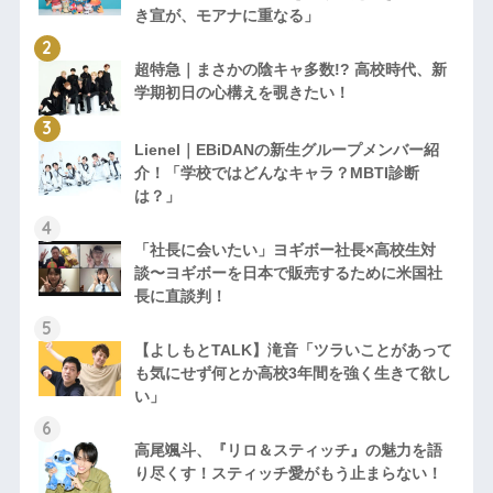
き宣が、モアナに重なる」
超特急｜まさかの陰キャ多数!? 高校時代、新
学期初日の心構えを覗きたい！
Lienel｜EBiDANの新生グループメンバー紹
介！「学校ではどんなキャラ？MBTI診断
は？」
「社長に会いたい」ヨギボー社長×高校生対
談〜ヨギボーを日本で販売するために米国社
長に直談判！
【よしもとTALK】滝音「ツラいことがあって
も気にせず何とか高校3年間を強く生きて欲し
い」
高尾颯斗、『リロ＆スティッチ』の魅力を語
り尽くす！スティッチ愛がもう止まらない！