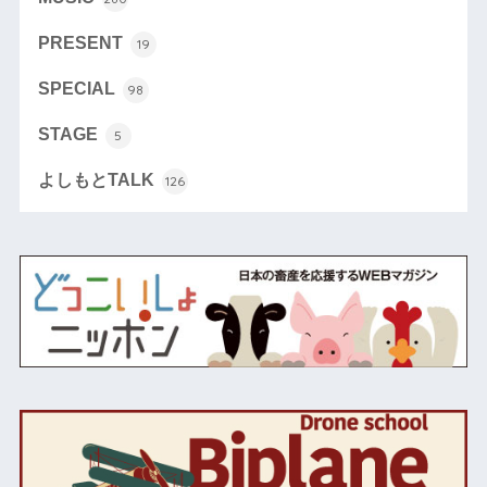
PRESENT
19
SPECIAL
98
STAGE
5
よしもとTALK
126