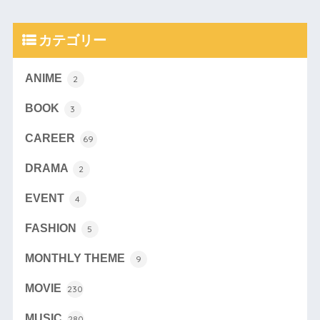
カテゴリー
ANIME
2
BOOK
3
CAREER
69
DRAMA
2
EVENT
4
FASHION
5
MONTHLY THEME
9
MOVIE
230
MUSIC
280