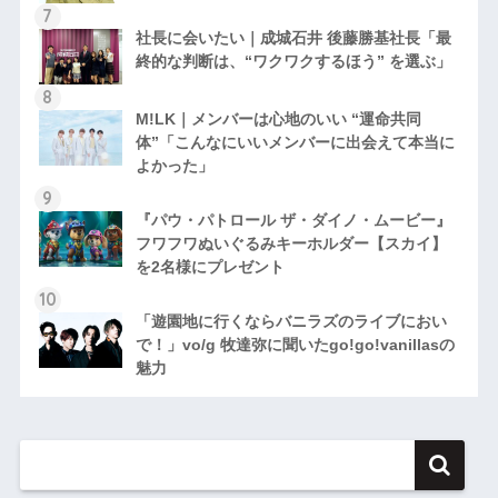
社長に会いたい｜成城石井 後藤勝基社長「最
終的な判断は、“ワクワクするほう” を選ぶ」
M!LK｜メンバーは心地のいい “運命共同
体”「こんなにいいメンバーに出会えて本当に
よかった」
『パウ・パトロール ザ・ダイノ・ムービー』
フワフワぬいぐるみキーホルダー【スカイ】
を2名様にプレゼント
「遊園地に行くならバニラズのライブにおい
で！」vo/g 牧達弥に聞いたgo!go!vanillasの
魅力