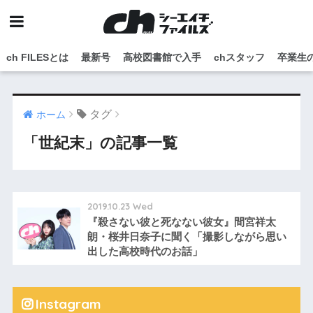
ch FILESとは
最新号
高校図書館で入手
chスタッフ
卒業生
タグ
ホーム
「世紀末」の記事一覧
2019.10.23 Wed
『殺さない彼と死なない彼女』間宮祥太
朗・桜井日奈子に聞く「撮影しながら思い
出した高校時代のお話」
Instagram