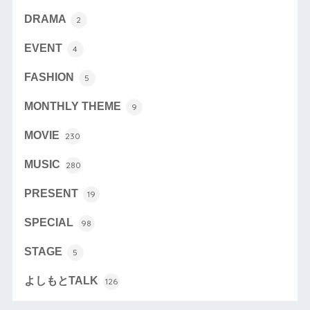
DRAMA
2
EVENT
4
FASHION
5
MONTHLY THEME
9
MOVIE
230
MUSIC
280
PRESENT
19
SPECIAL
98
STAGE
5
よしもとTALK
126