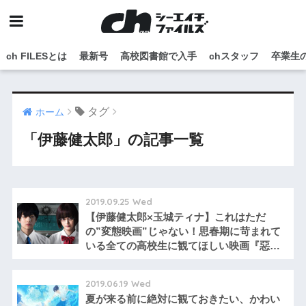
ch FILESとは
最新号
高校図書館で入手
chスタッフ
卒業生
タグ
ホーム
「伊藤健太郎」の記事一覧
2019.09.25 Wed
【伊藤健太郎×玉城ティナ】これはただ
の”変態映画”じゃない！思春期に苛まれて
いる全ての高校生に観てほしい映画『惡の
華』
2019.06.19 Wed
夏が来る前に絶対に観ておきたい、かわい