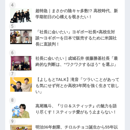
超特急｜まさかの陰キャ多数!? 高校時代、新
学期初日の心構えを覗きたい！
「社長に会いたい」ヨギボー社長×高校生対
談〜ヨギボーを日本で販売するために米国社
長に直談判！
社長に会いたい｜成城石井 後藤勝基社長「最
終的な判断は、“ワクワクするほう” を選ぶ」
【よしもとTALK】滝音「ツラいことがあって
も気にせず何とか高校3年間を強く生きて欲し
い」
高尾颯斗、『リロ＆スティッチ』の魅力を語
り尽くす！スティッチ愛がもう止まらない！
明治36年創業、チロルチョコ誕生から55年以