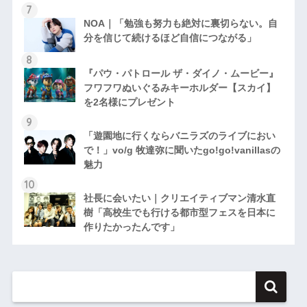
NOA｜「勉強も努力も絶対に裏切らない。自
分を信じて続けるほど自信につながる」
『パウ・パトロール ザ・ダイノ・ムービー』
フワフワぬいぐるみキーホルダー【スカイ】
を2名様にプレゼント
「遊園地に行くならバニラズのライブにおい
で！」vo/g 牧達弥に聞いたgo!go!vanillasの
魅力
社長に会いたい｜クリエイティブマン清水直
樹「高校生でも行ける都市型フェスを日本に
作りたかったんです」