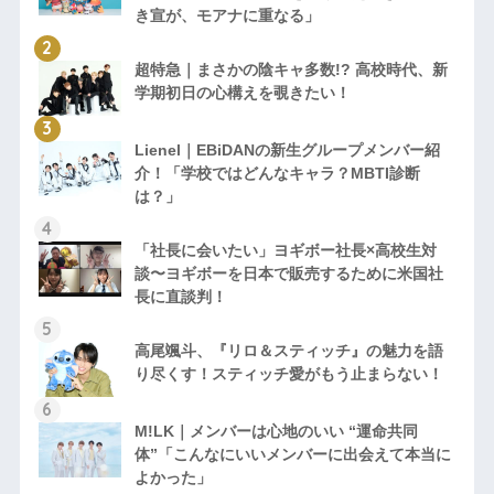
き宣が、モアナに重なる」
超特急｜まさかの陰キャ多数!? 高校時代、新
学期初日の心構えを覗きたい！
Lienel｜EBiDANの新生グループメンバー紹
介！「学校ではどんなキャラ？MBTI診断
は？」
「社長に会いたい」ヨギボー社長×高校生対
談〜ヨギボーを日本で販売するために米国社
長に直談判！
高尾颯斗、『リロ＆スティッチ』の魅力を語
り尽くす！スティッチ愛がもう止まらない！
M!LK｜メンバーは心地のいい “運命共同
体”「こんなにいいメンバーに出会えて本当に
よかった」