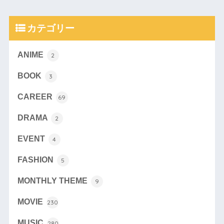
カテゴリー
ANIME
2
BOOK
3
CAREER
69
DRAMA
2
EVENT
4
FASHION
5
MONTHLY THEME
9
MOVIE
230
MUSIC
280