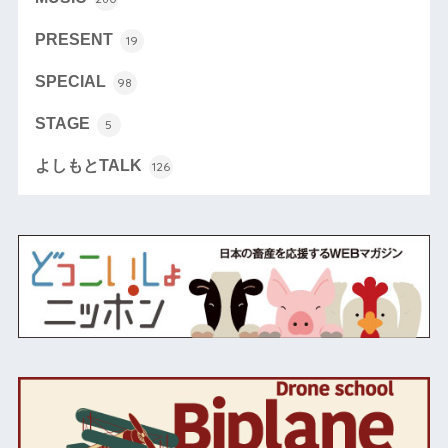
PRESENT
19
SPECIAL
98
STAGE
5
よしもとTALK
126