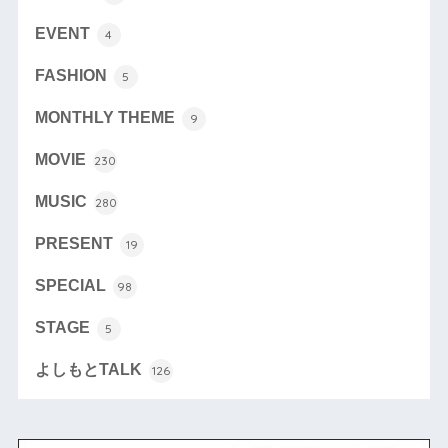
EVENT
4
FASHION
5
MONTHLY THEME
9
MOVIE
230
MUSIC
280
PRESENT
19
SPECIAL
98
STAGE
5
よしもとTALK
126