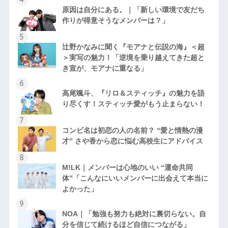
原因は自分にある。｜「新しい環境で友だち
作りが得意そうなメンバーは？」
辻野かなみに聞く『モアナと伝説の海』＜超
＞実写の魅力！「逆境を乗り越えてきた超と
き宣が、モアナに重なる」
高尾颯斗、『リロ＆スティッチ』の魅力を語
り尽くす！スティッチ愛がもう止まらない！
コンビ名は初恋の人の名前？ “愛と情熱の漫
才” さや香から恋に悩む高校生にアドバイス
M!LK｜メンバーは心地のいい “運命共同
体”「こんなにいいメンバーに出会えて本当に
よかった」
NOA｜「勉強も努力も絶対に裏切らない。自
分を信じて続けるほど自信につながる」