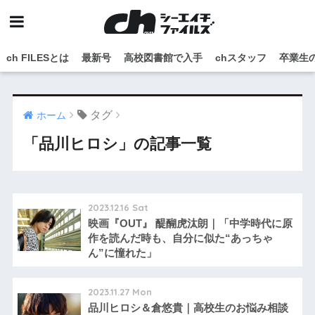
ch FILESとは
最新号
高校図書館で入手
chスタッフ
卒業生
タグ
ホーム
「品川ヒロシ」の記事一覧
2023.12.16 Sat
映画『OUT』 醍醐虎汰朗｜「中学時代に原
作を読んだ時も、自分に似た“あっちゃ
ん”に憧れた」
2023.11.27 Mon
品川ヒロシ＆倉悠貴｜高校生のお悩み相談