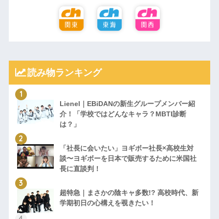
読み物ランキング
Lienel｜EBiDANの新生グループメンバー紹
介！「学校ではどんなキャラ？MBTI診断
は？」
「社長に会いたい」ヨギボー社長×高校生対
談〜ヨギボーを日本で販売するために米国社
長に直談判！
超特急｜まさかの陰キャ多数!? 高校時代、新
学期初日の心構えを覗きたい！