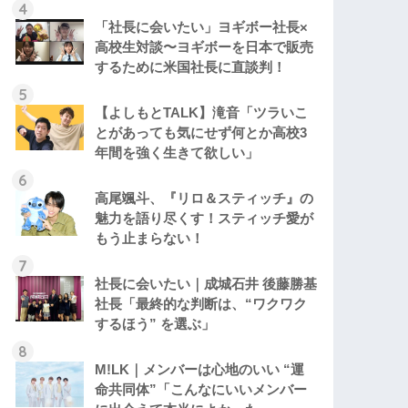
「社長に会いたい」ヨギボー社長×
高校生対談〜ヨギボーを日本で販売
するために米国社長に直談判！
【よしもとTALK】滝音「ツラいこ
とがあっても気にせず何とか高校3
年間を強く生きて欲しい」
高尾颯斗、『リロ＆スティッチ』の
魅力を語り尽くす！スティッチ愛が
もう止まらない！
社長に会いたい｜成城石井 後藤勝基
社長「最終的な判断は、“ワクワク
するほう” を選ぶ」
M!LK｜メンバーは心地のいい “運
命共同体”「こんなにいいメンバー