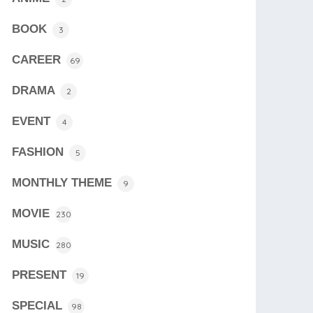
BOOK
3
CAREER
69
DRAMA
2
EVENT
4
FASHION
5
MONTHLY THEME
9
MOVIE
230
MUSIC
280
PRESENT
19
SPECIAL
98