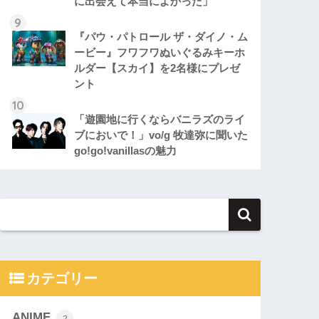
に出会えて本当によかった」
『パウ・パトロール ザ・ダイノ・ム
ービー』フワフワぬいぐるみキーホ
ルダー【スカイ】を2名様にプレゼ
ント
「遊園地に行くならバニラズのライ
ブにおいで！」vo/g 牧達弥に聞いた
go!go!vanillasの魅力
カテゴリー
ANIME
2