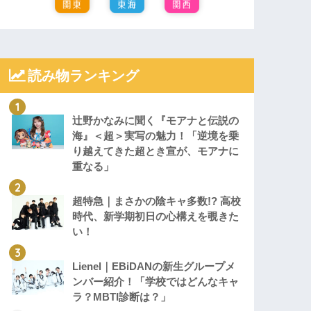
読み物ランキング
辻野かなみに聞く『モアナと伝説の
海』＜超＞実写の魅力！「逆境を乗
り越えてきた超とき宣が、モアナに
重なる」
超特急｜まさかの陰キャ多数!? 高校
時代、新学期初日の心構えを覗きた
い！
Lienel｜EBiDANの新生グループメ
ンバー紹介！「学校ではどんなキャ
ラ？MBTI診断は？」