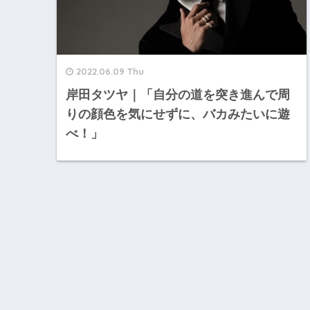
2022.06.09 Thu
岸田タツヤ｜「自分の道を突き進んで周
りの顔色を気にせずに、バカみたいに遊
べ！」