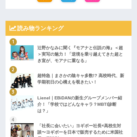
読み物ランキング
辻野かなみに聞く『モアナと伝説の海』＜超
＞実写の魅力！「逆境を乗り越えてきた超と
き宣が、モアナに重なる」
超特急｜まさかの陰キャ多数!? 高校時代、新
学期初日の心構えを覗きたい！
Lienel｜EBiDANの新生グループメンバー紹
介！「学校ではどんなキャラ？MBTI診断
は？」
「社長に会いたい」ヨギボー社長×高校生対
談〜ヨギボーを日本で販売するために米国社