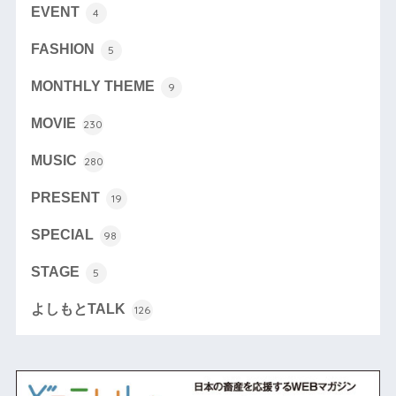
EVENT
4
FASHION
5
MONTHLY THEME
9
MOVIE
230
MUSIC
280
PRESENT
19
SPECIAL
98
STAGE
5
よしもとTALK
126