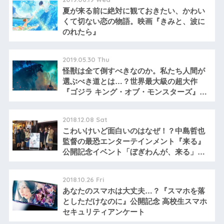
夏が来る前に絶対に観ておきたい、かわい
くて切ない恋の物語。映画『きみと、波に
のれたら』
2019.05.30 Thu
怪獣は全て倒すべきなのか。私たち人間が
選ぶべき道とは…？世界最大級の超大作
『ゴジラ キング・オブ・モンスターズ』高
校生レビュー
2018.12.08 Sat
こわいけいど面白いのはなぜ！？中島哲也
監督の最恐エンターテインメント『来る』
公開記念イベント「ぼぎわんが、来る」の
謎
2018.10.26 Fri
あなたのスマホは大丈夫…？『スマホを落
としただけなのに』公開記念 高校生スマホ
セキュリティアンケート