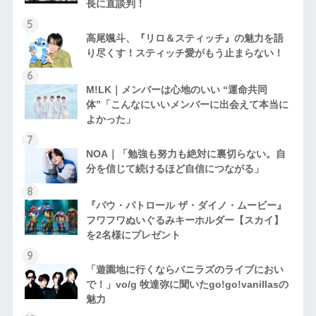
長に直談判！
高尾颯斗、『リロ＆スティッチ』の魅力を語
り尽くす！スティッチ愛がもう止まらない！
M!LK｜メンバーは心地のいい “運命共同
体”「こんなにいいメンバーに出会えて本当に
よかった」
NOA｜「勉強も努力も絶対に裏切らない。自
分を信じて続けるほど自信につながる」
『パウ・パトロール ザ・ダイノ・ムービー』
フワフワぬいぐるみキーホルダー【スカイ】
を2名様にプレゼント
「遊園地に行くならバニラズのライブにおい
で！」vo/g 牧達弥に聞いたgo!go!vanillasの
魅力