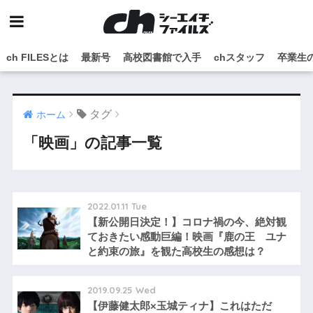
ch FILESとは
最新号
高校図書館で入手
chスタッフ
卒業生
タグ
ホーム
「映画」の記事一覧
2022.01.11 Tue
【新公開日決定！】コロナ禍の今、絶対観
ておきたい感動巨編！映画『鹿の王 ユナ
と約束の旅』を観た高校生の感想は？
2019.09.25 Wed
【伊藤健太郎×玉城ティナ】これはただ