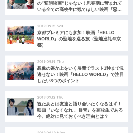
の”変態映画”じゃない！思春期に苛まれて
いる全ての高校生に観てほしい映画『惡の
華』
2019.09.21 Sat
京都プレミアにも参加！映画『HELLO
WORLD』の聖地を巡る旅（聖地巡礼＠京
都）
2019.09.19 Thu
想像の遥か上をいく展開でラスト1秒まで見
逃せない！映画『HELLO WORLD』で注目
したい3つのポイント
2019.09.12 Thu
観たあとは友達と語り会いたくなるはず！
映画『いなくなれ 、群青』を高校生である
今、絶対に見ておくべき理由とは？
2019.06.19 Wed