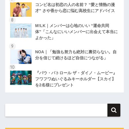
コンビ名は初恋の人の名前？ “愛と情熱の漫
才” さや香から恋に悩む高校生にアドバイス
M!LK｜メンバーは心地のいい “運命共同
体”「こんなにいいメンバーに出会えて本当に
よかった」
NOA｜「勉強も努力も絶対に裏切らない。自
分を信じて続けるほど自信につながる」
『パウ・パトロール ザ・ダイノ・ムービー』
フワフワぬいぐるみキーホルダー【スカイ】
を2名様にプレゼント