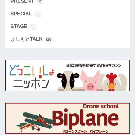
PRESENT
19
SPECIAL
98
STAGE
5
よしもとTALK
126