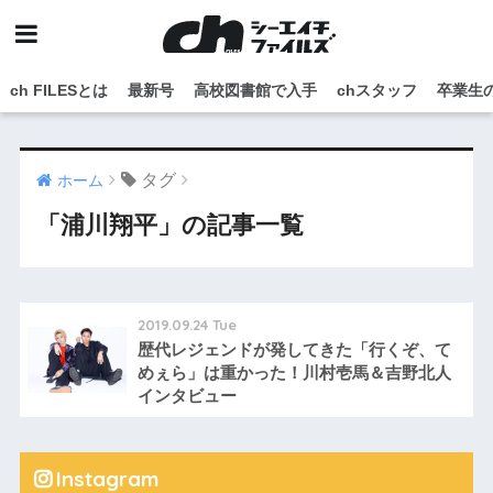
ch FILESとは
最新号
高校図書館で入手
chスタッフ
卒業生
タグ
ホーム
「浦川翔平」の記事一覧
2019.09.24 Tue
歴代レジェンドが発してきた「行くぞ、て
めぇら」は重かった！川村壱馬＆吉野北人
インタビュー
Instagram