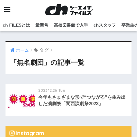
ch FILESとは
最新号
高校図書館で入手
chスタッフ
卒業生
タグ
ホーム
「無名劇団」の記事一覧
2023.12.26 Tue
今年もさまざまな形で“つながる”を生み出
した演劇祭「関西演劇祭2023」
Instagram