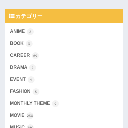
カテゴリー
ANIME
2
BOOK
3
CAREER
69
DRAMA
2
EVENT
4
FASHION
5
MONTHLY THEME
9
MOVIE
230
MUSIC
280