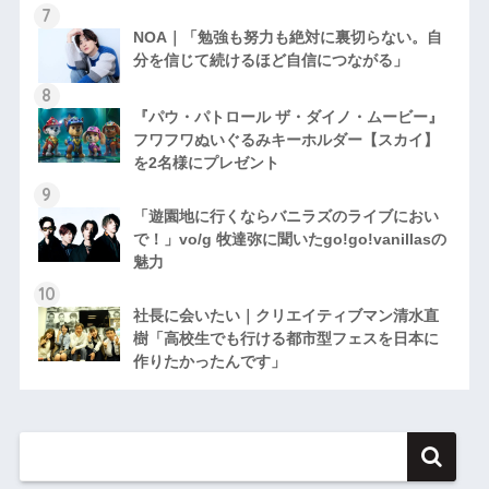
NOA｜「勉強も努力も絶対に裏切らない。自
分を信じて続けるほど自信につながる」
『パウ・パトロール ザ・ダイノ・ムービー』
フワフワぬいぐるみキーホルダー【スカイ】
を2名様にプレゼント
「遊園地に行くならバニラズのライブにおい
で！」vo/g 牧達弥に聞いたgo!go!vanillasの
魅力
社長に会いたい｜クリエイティブマン清水直
樹「高校生でも行ける都市型フェスを日本に
作りたかったんです」