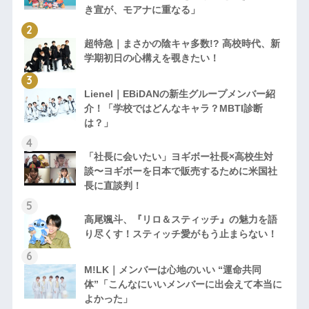
き宣が、モアナに重なる」
超特急｜まさかの陰キャ多数!? 高校時代、新
学期初日の心構えを覗きたい！
Lienel｜EBiDANの新生グループメンバー紹
介！「学校ではどんなキャラ？MBTI診断
は？」
「社長に会いたい」ヨギボー社長×高校生対
談〜ヨギボーを日本で販売するために米国社
長に直談判！
高尾颯斗、『リロ＆スティッチ』の魅力を語
り尽くす！スティッチ愛がもう止まらない！
M!LK｜メンバーは心地のいい “運命共同
体”「こんなにいいメンバーに出会えて本当に
よかった」