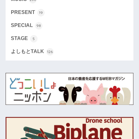
PRESENT
19
SPECIAL
98
STAGE
5
よしもとTALK
126