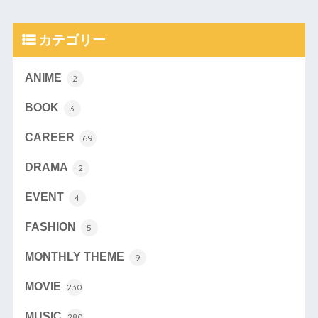
カテゴリー
ANIME
2
BOOK
3
CAREER
69
DRAMA
2
EVENT
4
FASHION
5
MONTHLY THEME
9
MOVIE
230
MUSIC
280