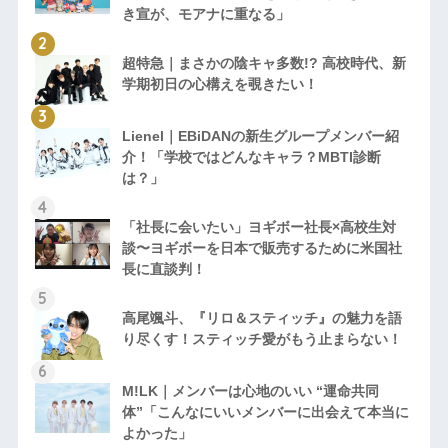
き宣が、モアナに重なる」
超特急｜まさかの陰キャ多数!? 高校時代、新
学期初日の心構えを覗きたい！
Lienel｜EBiDANの新生グループメンバー紹
介！「学校ではどんなキャラ？MBTI診断
は？」
「社長に会いたい」ヨギボー社長×高校生対
談〜ヨギボーを日本で販売するために米国社
長に直談判！
高尾颯斗、『リロ＆スティッチ』の魅力を語
り尽くす！スティッチ愛がもう止まらない！
M!LK｜メンバーは心地のいい “運命共同
体”「こんなにいいメンバーに出会えて本当に
よかった」