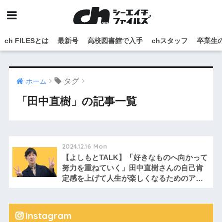
ch FILESとは
最新号
高校図書館で入手
chスタッフ
卒業生
タグ
ホーム
「田中直樹」の記事一覧
2024.12.16 Mon
【よしもとTALK】「好きなものへ向かって
努力を重ねていく」田中直樹さんの自己肯
定感を上げて人生が楽しくなるためのアド
バイスとは？！
Instagram