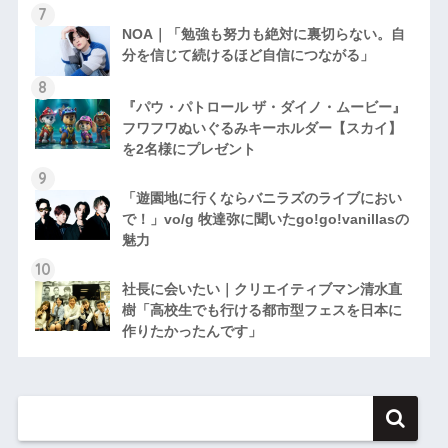
NOA｜「勉強も努力も絶対に裏切らない。自
分を信じて続けるほど自信につながる」
『パウ・パトロール ザ・ダイノ・ムービー』
フワフワぬいぐるみキーホルダー【スカイ】
を2名様にプレゼント
「遊園地に行くならバニラズのライブにおい
で！」vo/g 牧達弥に聞いたgo!go!vanillasの
魅力
社長に会いたい｜クリエイティブマン清水直
樹「高校生でも行ける都市型フェスを日本に
作りたかったんです」