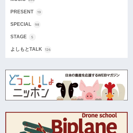
PRESENT
19
SPECIAL
98
STAGE
5
よしもとTALK
126