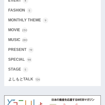
EVENT
4
FASHION
5
MONTHLY THEME
9
MOVIE
230
MUSIC
280
PRESENT
19
SPECIAL
98
STAGE
5
よしもとTALK
126