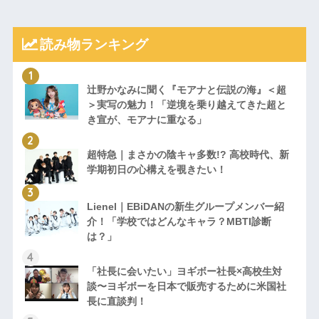
読み物ランキング
辻野かなみに聞く『モアナと伝説の海』＜超
＞実写の魅力！「逆境を乗り越えてきた超と
き宣が、モアナに重なる」
超特急｜まさかの陰キャ多数!? 高校時代、新
学期初日の心構えを覗きたい！
Lienel｜EBiDANの新生グループメンバー紹
介！「学校ではどんなキャラ？MBTI診断
は？」
「社長に会いたい」ヨギボー社長×高校生対
談〜ヨギボーを日本で販売するために米国社
長に直談判！