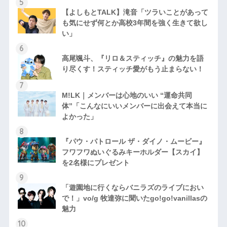
【よしもとTALK】滝音「ツラいことがあって
も気にせず何とか高校3年間を強く生きて欲し
い」
高尾颯斗、『リロ＆スティッチ』の魅力を語
り尽くす！スティッチ愛がもう止まらない！
M!LK｜メンバーは心地のいい “運命共同
体”「こんなにいいメンバーに出会えて本当に
よかった」
『パウ・パトロール ザ・ダイノ・ムービー』
フワフワぬいぐるみキーホルダー【スカイ】
を2名様にプレゼント
「遊園地に行くならバニラズのライブにおい
で！」vo/g 牧達弥に聞いたgo!go!vanillasの
魅力