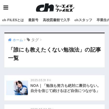
ch FILESとは
最新号
高校図書館で入手
chスタッフ
卒業生
タグ
ホーム
「誰にも教えたくない勉強法」の記事
一覧
2023.03.31 Fri
NOA｜「勉強も努力も絶対に裏切らない。
自分を信じて続けるほど自信につながる」