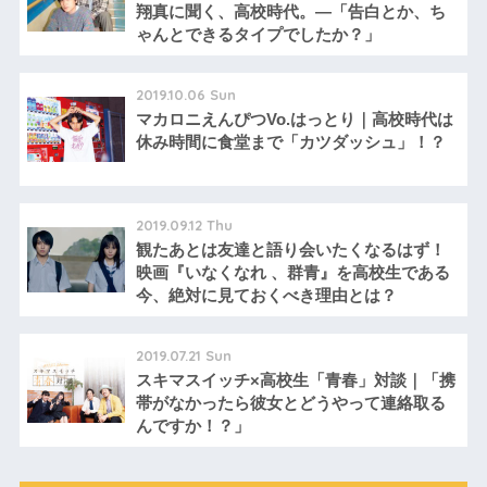
翔真に聞く、高校時代。―「告白とか、ち
ゃんとできるタイプでしたか？」
2019.10.06 Sun
マカロニえんぴつVo.はっとり｜高校時代は
休み時間に食堂まで「カツダッシュ」！？
2019.09.12 Thu
観たあとは友達と語り会いたくなるはず！
映画『いなくなれ 、群青』を高校生である
今、絶対に見ておくべき理由とは？
2019.07.21 Sun
スキマスイッチ×高校生「青春」対談｜「携
帯がなかったら彼女とどうやって連絡取る
んですか！？」