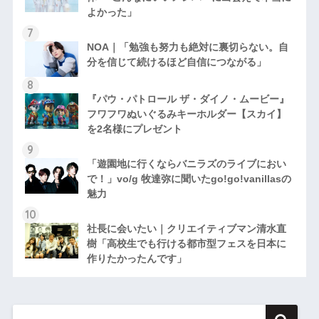
よかった」
NOA｜「勉強も努力も絶対に裏切らない。自
分を信じて続けるほど自信につながる」
『パウ・パトロール ザ・ダイノ・ムービー』
フワフワぬいぐるみキーホルダー【スカイ】
を2名様にプレゼント
「遊園地に行くならバニラズのライブにおい
で！」vo/g 牧達弥に聞いたgo!go!vanillasの
魅力
社長に会いたい｜クリエイティブマン清水直
樹「高校生でも行ける都市型フェスを日本に
作りたかったんです」