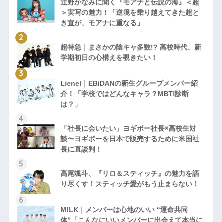
辻野かなみに聞く『モアナと伝説の海』＜超
＞実写の魅力！「逆境を乗り越えてきた超と
き宣が、モアナに重なる」
超特急｜まさかの陰キャ多数!? 高校時代、新
学期初日の心構えを覗きたい！
Lienel｜EBiDANの新生グループメンバー紹
介！「学校ではどんなキャラ？MBTI診断
は？」
「社長に会いたい」ヨギボー社長×高校生対
談〜ヨギボーを日本で販売するために米国社
長に直談判！
高尾颯斗、『リロ＆スティッチ』の魅力を語
り尽くす！スティッチ愛がもう止まらない！
M!LK｜メンバーは心地のいい “運命共同
体”「こんなにいいメンバーに出会えて本当に