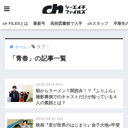
ch FILESとは
最新号
高校図書館で入手
chスタッフ
卒業生
タグ
ホーム
「青春」の記事一覧
2020.09.14 Mon
朝からラーメン？関西弁！？『ふりふら』
撮影裏側でのキャストだけが知っている４
人の素顔とは？
2020.08.01 Sat
映画『君が世界のはじまり』金子大地×甲斐