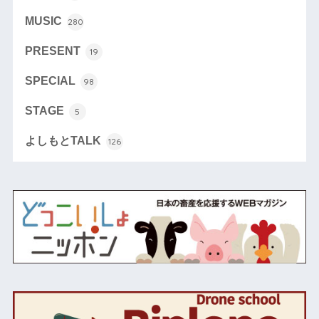
MUSIC
280
PRESENT
19
SPECIAL
98
STAGE
5
よしもとTALK
126