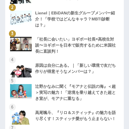
Lienel｜EBiDANの新生グループメンバー紹
介！「学校ではどんなキャラ？MBTI診断
は？」
「社長に会いたい」ヨギボー社長×高校生対
談〜ヨギボーを日本で販売するために米国社
長に直談判！
原因は自分にある。｜「新しい環境で友だち
作りが得意そうなメンバーは？」
辻野かなみに聞く『モアナと伝説の海』＜超
＞実写の魅力！「逆境を乗り越えてきた超と
き宣が、モアナに重なる」
高尾颯斗、『リロ＆スティッチ』の魅力を語
り尽くす！スティッチ愛がもう止まらない！