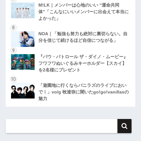
M!LK｜メンバーは心地のいい “運命共同
体”「こんなにいいメンバーに出会えて本当に
よかった」
NOA｜「勉強も努力も絶対に裏切らない。自
分を信じて続けるほど自信につながる」
『パウ・パトロール ザ・ダイノ・ムービー』
フワフワぬいぐるみキーホルダー【スカイ】
を2名様にプレゼント
「遊園地に行くならバニラズのライブにおい
で！」vo/g 牧達弥に聞いたgo!go!vanillasの
魅力