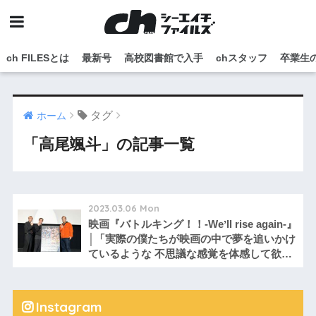
ch FILESとは
最新号
高校図書館で入手
chスタッフ
卒業生
タグ
ホーム
「高尾颯斗」の記事一覧
2023.03.06 Mon
映画『バトルキング！！-Weʼll rise again-』
│「実際の僕たちが映画の中で夢を追いかけ
ているような 不思議な感覚を体感して欲し
い」
Instagram