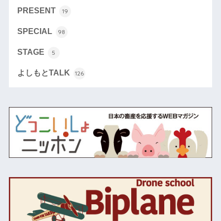
PRESENT
19
SPECIAL
98
STAGE
5
よしもとTALK
126