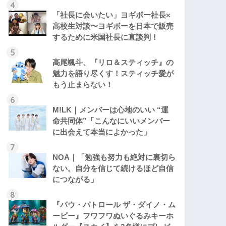
「社長に会いたい」ヨギボー社長×
高校生対談〜ヨギボーを日本で販売
するために米国社長に直談判！
高尾颯斗、『リロ＆スティッチ』の
魅力を語り尽くす！スティッチ愛が
もう止まらない！
M!LK｜メンバーは心地のいい “運
命共同体”「こんなにいいメンバー
に出会えて本当によかった」
NOA｜「勉強も努力も絶対に裏切ら
ない。自分を信じて続けるほど自信
につながる」
『パウ・パトロール ザ・ダイノ・ム
ービー』フワフワぬいぐるみキーホ