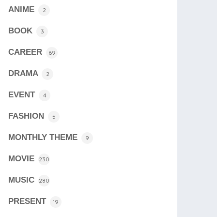
ANIME
2
BOOK
3
CAREER
69
DRAMA
2
EVENT
4
FASHION
5
MONTHLY THEME
9
MOVIE
230
MUSIC
280
PRESENT
19