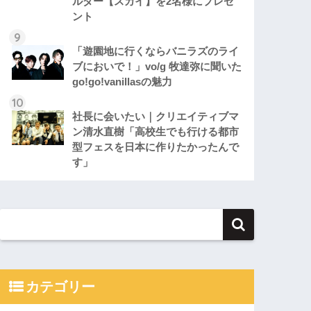
ルダー【スカイ】を2名様にプレゼ
ント
「遊園地に行くならバニラズのライ
ブにおいで！」vo/g 牧達弥に聞いた
go!go!vanillasの魅力
社長に会いたい｜クリエイティブマ
ン清水直樹「高校生でも行ける都市
型フェスを日本に作りたかったんで
す」
カテゴリー