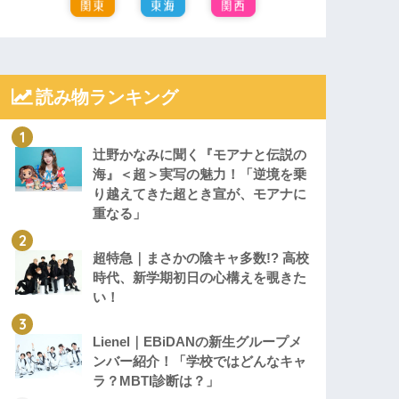
読み物ランキング
辻野かなみに聞く『モアナと伝説の
海』＜超＞実写の魅力！「逆境を乗
り越えてきた超とき宣が、モアナに
重なる」
超特急｜まさかの陰キャ多数!? 高校
時代、新学期初日の心構えを覗きた
い！
Lienel｜EBiDANの新生グループメ
ンバー紹介！「学校ではどんなキャ
ラ？MBTI診断は？」