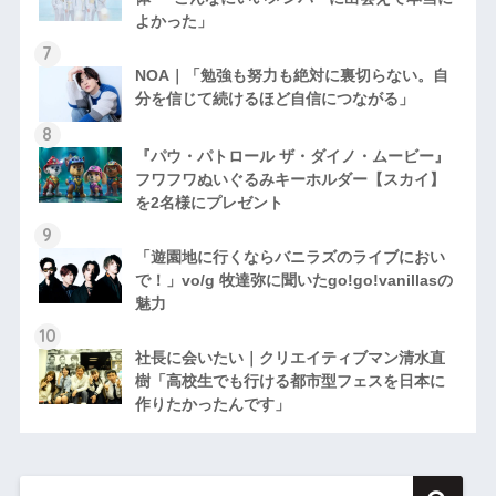
よかった」
NOA｜「勉強も努力も絶対に裏切らない。自
分を信じて続けるほど自信につながる」
『パウ・パトロール ザ・ダイノ・ムービー』
フワフワぬいぐるみキーホルダー【スカイ】
を2名様にプレゼント
「遊園地に行くならバニラズのライブにおい
で！」vo/g 牧達弥に聞いたgo!go!vanillasの
魅力
社長に会いたい｜クリエイティブマン清水直
樹「高校生でも行ける都市型フェスを日本に
作りたかったんです」