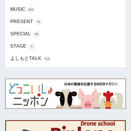
MUSIC
280
PRESENT
19
SPECIAL
98
STAGE
5
よしもとTALK
126