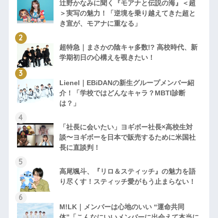
辻野かなみに聞く『モアナと伝説の海』＜超
＞実写の魅力！「逆境を乗り越えてきた超と
き宣が、モアナに重なる」
超特急｜まさかの陰キャ多数!? 高校時代、新
学期初日の心構えを覗きたい！
Lienel｜EBiDANの新生グループメンバー紹
介！「学校ではどんなキャラ？MBTI診断
は？」
「社長に会いたい」ヨギボー社長×高校生対
談〜ヨギボーを日本で販売するために米国社
長に直談判！
高尾颯斗、『リロ＆スティッチ』の魅力を語
り尽くす！スティッチ愛がもう止まらない！
M!LK｜メンバーは心地のいい “運命共同
体”「こんなにいいメンバーに出会えて本当に