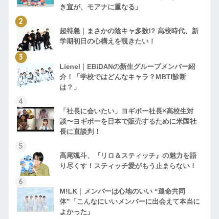
き宣が、モアナに重なる」
超特急｜まさかの陰キャ多数!? 高校時代、新
学期初日の心構えを覗きたい！
Lienel｜EBiDANの新生グループメンバー紹
介！「学校ではどんなキャラ？MBTI診断
は？」
「社長に会いたい」ヨギボー社長×高校生対
談〜ヨギボーを日本で販売するために米国社
長に直談判！
高尾颯斗、『リロ＆スティッチ』の魅力を語
り尽くす！スティッチ愛がもう止まらない！
M!LK｜メンバーは心地のいい “運命共同
体”「こんなにいいメンバーに出会えて本当に
よかった」