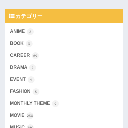
カテゴリー
ANIME
2
BOOK
3
CAREER
69
DRAMA
2
EVENT
4
FASHION
5
MONTHLY THEME
9
MOVIE
230
MUSIC
280