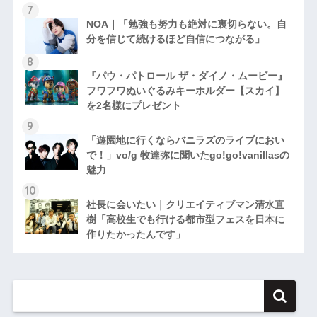
NOA｜「勉強も努力も絶対に裏切らない。自
分を信じて続けるほど自信につながる」
『パウ・パトロール ザ・ダイノ・ムービー』
フワフワぬいぐるみキーホルダー【スカイ】
を2名様にプレゼント
「遊園地に行くならバニラズのライブにおい
で！」vo/g 牧達弥に聞いたgo!go!vanillasの
魅力
社長に会いたい｜クリエイティブマン清水直
樹「高校生でも行ける都市型フェスを日本に
作りたかったんです」