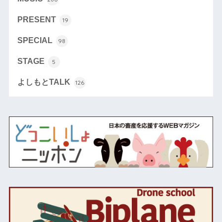
PRESENT
19
SPECIAL
98
STAGE
5
よしもとTALK
126