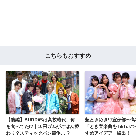
こちらもおすすめ
【後編】BUDDiiSは高校時代、何
超ときめき♡宣伝部〜高
を食べてた!?｜10円ガムがごはん替
「とき宣楽曲をTikTok
わり？スティックパン競争…!?
すめアイデア」続出！