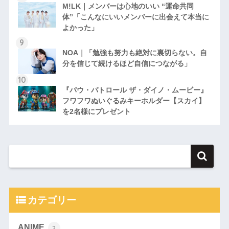
M!LK｜メンバーは心地のいい “運命共同
体”「こんなにいいメンバーに出会えて本当に
よかった」
NOA｜「勉強も努力も絶対に裏切らない。自
分を信じて続けるほど自信につながる」
『パウ・パトロール ザ・ダイノ・ムービー』
フワフワぬいぐるみキーホルダー【スカイ】
を2名様にプレゼント
カテゴリー
ANIME
2