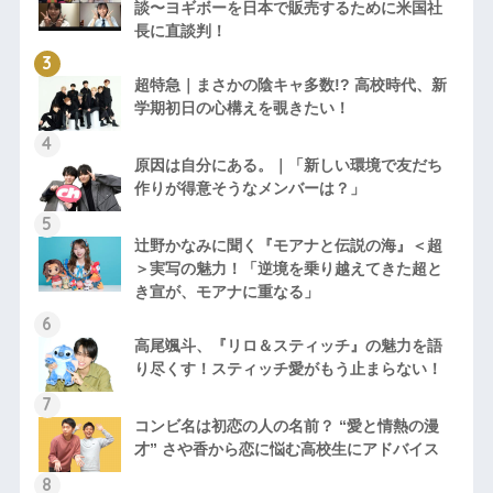
談〜ヨギボーを日本で販売するために米国社
長に直談判！
超特急｜まさかの陰キャ多数!? 高校時代、新
学期初日の心構えを覗きたい！
原因は自分にある。｜「新しい環境で友だち
作りが得意そうなメンバーは？」
辻野かなみに聞く『モアナと伝説の海』＜超
＞実写の魅力！「逆境を乗り越えてきた超と
き宣が、モアナに重なる」
高尾颯斗、『リロ＆スティッチ』の魅力を語
り尽くす！スティッチ愛がもう止まらない！
コンビ名は初恋の人の名前？ “愛と情熱の漫
才” さや香から恋に悩む高校生にアドバイス