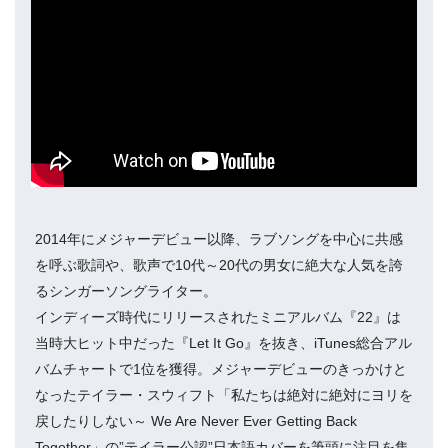
2014年にメジャーデビュー以降、ラブソングを中心に共感
を呼ぶ歌詞や、歌声で10代～20代の男女に絶大な人気を誇
るシンガーソングライター。
インディーズ時代にリリースされたミニアルバム『22』は
当時大ヒット中だった『Let It Go』を抜き、iTunes総合アル
バムチャートで1位を獲得。メジャーデビューのきっかけと
なったテイラー・スウィフト「私たちは絶対に絶対にヨリを
戻したりしない～ We Are Never Ever Getting Back
Together」の”テイラー公認”日本語カバーを筆頭に注目を集