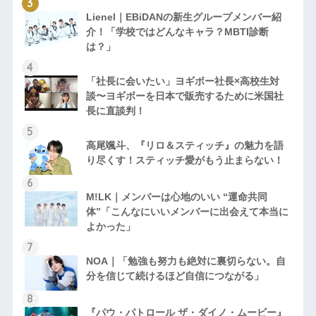
Lienel｜EBiDANの新生グループメンバー紹
介！「学校ではどんなキャラ？MBTI診断
は？」
「社長に会いたい」ヨギボー社長×高校生対
談〜ヨギボーを日本で販売するために米国社
長に直談判！
高尾颯斗、『リロ＆スティッチ』の魅力を語
り尽くす！スティッチ愛がもう止まらない！
M!LK｜メンバーは心地のいい “運命共同
体”「こんなにいいメンバーに出会えて本当に
よかった」
NOA｜「勉強も努力も絶対に裏切らない。自
分を信じて続けるほど自信につながる」
『パウ・パトロール ザ・ダイノ・ムービー』