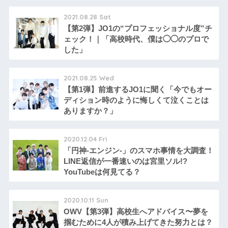
2021.08.28 Sat
【第2弾】JO1の“プロフェッショナル度”チ
ェック！｜「高校時代、僕は◯◯のプロで
した」
2021.08.25 Wed
【第1弾】前進するJO1に聞く「今でもオー
ディション時のように悔しくて泣くことは
ありますか？」
2020.12.04 Fri
「円神-エンジン-」のスマホ事情を大調査！
LINE返信が一番速いのは宮里ソル!?
YouTubeは何見てる？
2020.10.11 Sun
OWV【第3弾】高校生へアドバイス〜夢を
掴むために4人が積み上げてきた努力とは？