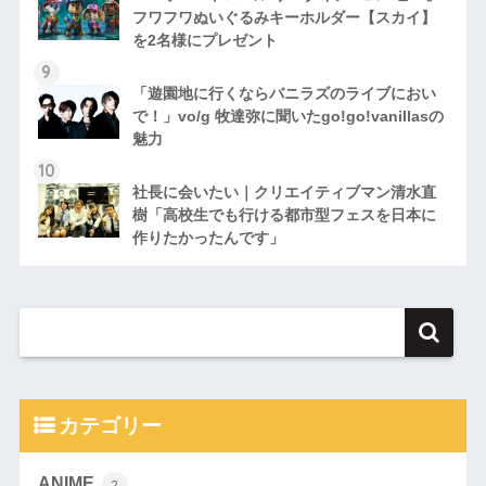
フワフワぬいぐるみキーホルダー【スカイ】
を2名様にプレゼント
「遊園地に行くならバニラズのライブにおい
で！」vo/g 牧達弥に聞いたgo!go!vanillasの
魅力
社長に会いたい｜クリエイティブマン清水直
樹「高校生でも行ける都市型フェスを日本に
作りたかったんです」
カテゴリー
ANIME
2