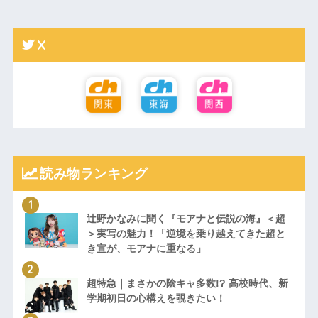
X
読み物ランキング
辻野かなみに聞く『モアナと伝説の海』＜超
＞実写の魅力！「逆境を乗り越えてきた超と
き宣が、モアナに重なる」
超特急｜まさかの陰キャ多数!? 高校時代、新
学期初日の心構えを覗きたい！