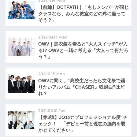
2022.11.14 Mon
【前編】OCTPATH｜「もしメンバーが同じ
クラスなら、みんな教室のどの席に座って
そう？」
2022.04.13 Wed
OWV｜黒衣装を着ると“大人スイッチ”が入
る!? OWVと一緒に考える「大人って何だろ
う？」
2021.11.15 Mon
OWVに聞く、“高校生だったら文化祭で踊
りたいアルバム『CHASER』収録曲”はど
れ？
2021.08.31 Tue
【第3弾】JO1の“プロフェッショナル度”チ
ェック！｜「デビュー前と現在の脳内を覗
かせてください」