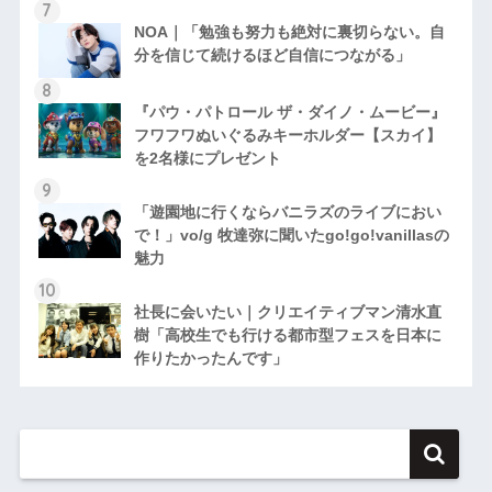
NOA｜「勉強も努力も絶対に裏切らない。自
分を信じて続けるほど自信につながる」
『パウ・パトロール ザ・ダイノ・ムービー』
フワフワぬいぐるみキーホルダー【スカイ】
を2名様にプレゼント
「遊園地に行くならバニラズのライブにおい
で！」vo/g 牧達弥に聞いたgo!go!vanillasの
魅力
社長に会いたい｜クリエイティブマン清水直
樹「高校生でも行ける都市型フェスを日本に
作りたかったんです」