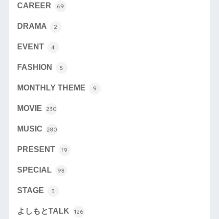
CAREER
69
DRAMA
2
EVENT
4
FASHION
5
MONTHLY THEME
9
MOVIE
230
MUSIC
280
PRESENT
19
SPECIAL
98
STAGE
5
よしもとTALK
126