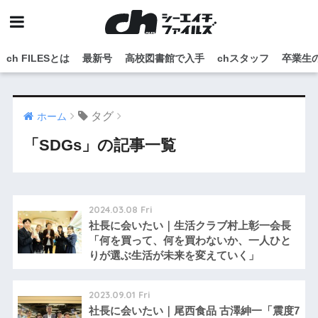
ch FILESとは
最新号
高校図書館で入手
chスタッフ
卒業生
タグ
ホーム
「SDGs」の記事一覧
2024.03.08 Fri
社長に会いたい｜生活クラブ村上彰一会長
「何を買って、何を買わないか、一人ひと
りが選ぶ生活が未来を変えていく」
2023.09.01 Fri
社長に会いたい｜尾西食品 古澤紳一「震度7