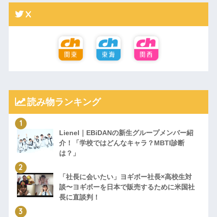
X
読み物ランキング
Lienel｜EBiDANの新生グループメンバー紹
介！「学校ではどんなキャラ？MBTI診断
は？」
「社長に会いたい」ヨギボー社長×高校生対
談〜ヨギボーを日本で販売するために米国社
長に直談判！