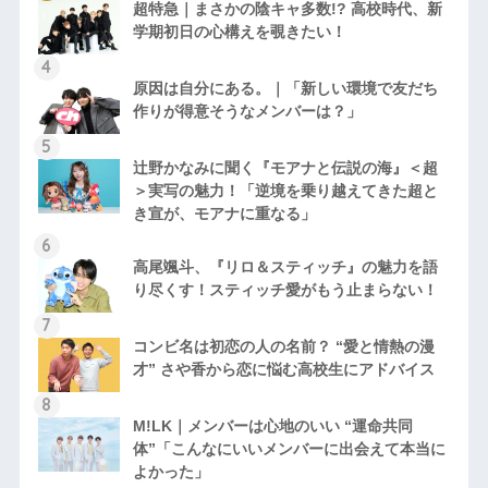
超特急｜まさかの陰キャ多数!? 高校時代、新
学期初日の心構えを覗きたい！
原因は自分にある。｜「新しい環境で友だち
作りが得意そうなメンバーは？」
辻野かなみに聞く『モアナと伝説の海』＜超
＞実写の魅力！「逆境を乗り越えてきた超と
き宣が、モアナに重なる」
高尾颯斗、『リロ＆スティッチ』の魅力を語
り尽くす！スティッチ愛がもう止まらない！
コンビ名は初恋の人の名前？ “愛と情熱の漫
才” さや香から恋に悩む高校生にアドバイス
M!LK｜メンバーは心地のいい “運命共同
体”「こんなにいいメンバーに出会えて本当に
よかった」