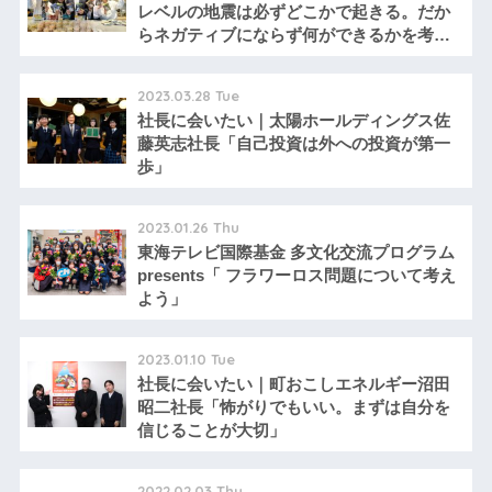
レベルの地震は必ずどこかで起きる。だか
らネガティブにならず何ができるかを考え
る」
2023.03.28 Tue
社長に会いたい｜太陽ホールディングス佐
藤英志社長「自己投資は外への投資が第一
歩」
2023.01.26 Thu
東海テレビ国際基金 多文化交流プログラム
presents「 フラワーロス問題について考え
よう」
2023.01.10 Tue
社長に会いたい｜町おこしエネルギー沼田
昭二社長「怖がりでもいい。まずは自分を
信じることが大切」
2022.02.03 Thu