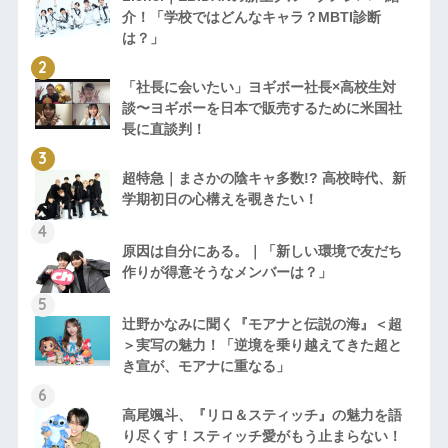
介！「学校ではどんなキャラ？MBTI診断
は？」
「社長に会いたい」ヨギボー社長×高校生対
談〜ヨギボーを日本で販売するために米国社
長に直談判！
超特急｜まさかの陰キャ多数!? 高校時代、新
学期初日の心構えを覗きたい！
原因は自分にある。｜「新しい環境で友だち
作りが得意そうなメンバーは？」
辻野かなみに聞く『モアナと伝説の海』＜超
＞実写の魅力！「逆境を乗り越えてきた超と
き宣が、モアナに重なる」
高尾颯斗、『リロ＆スティッチ』の魅力を語
り尽くす！スティッチ愛がもう止まらない！