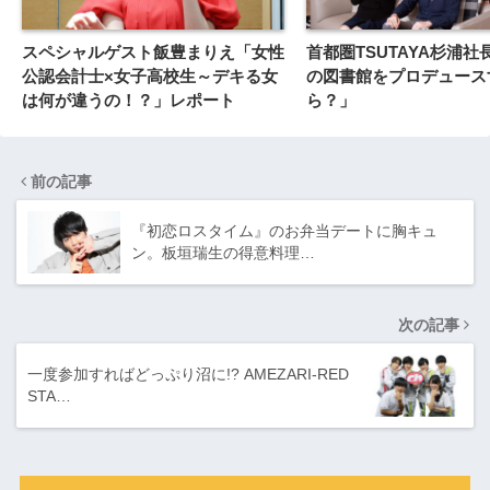
スペシャルゲスト飯豊まりえ「女性
首都圏TSUTAYA杉浦
公認会計士×女子高校生～デキる女
の図書館をプロデュース
は何が違うの！？」レポート
ら？」
前の記事
『初恋ロスタイム』のお弁当デートに胸キュ
ン。板垣瑞生の得意料理…
次の記事
一度参加すればどっぷり沼に!? AMEZARI-RED
STA…