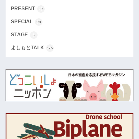
PRESENT
19
SPECIAL
98
STAGE
5
よしもとTALK
126