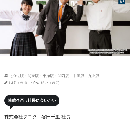
北海道版・関東版・東海版・関西版・中国版・九州版
ちほ（高3）・かいせい（高2）
連載企画 #社長に会いたい
株式会社タニタ 谷田千里 社長