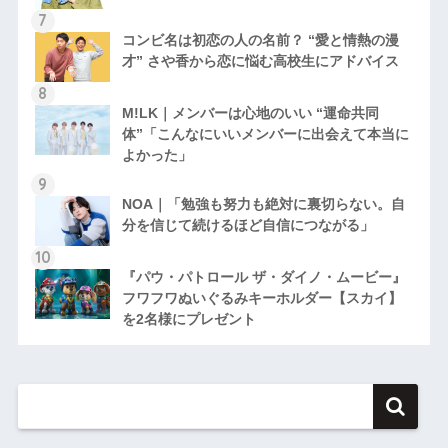
コンビ名は初恋の人の名前？ “愛と情熱の漫
才” さや香から恋に悩む高校生にアドバイス
M!LK｜メンバーは心地のいい “運命共同
体”「こんなにいいメンバーに出会えて本当に
よかった」
NOA｜「勉強も努力も絶対に裏切らない。自
分を信じて続けるほど自信につながる」
『パウ・パトロール ザ・ダイノ・ムービー』
フワフワぬいぐるみキーホルダー【スカイ】
を2名様にプレゼント