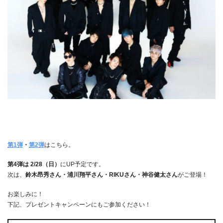
第1弾
・
第2弾
はこちら。
第4弾は 2/28（日）
にUP予定です。
次は、
鈴木昂秀さん・浦川翔平さん・RIKUさん・神谷健太さん
がご登場！
お楽しみに！
下記、プレゼントキャンペーンにもご参加ください！