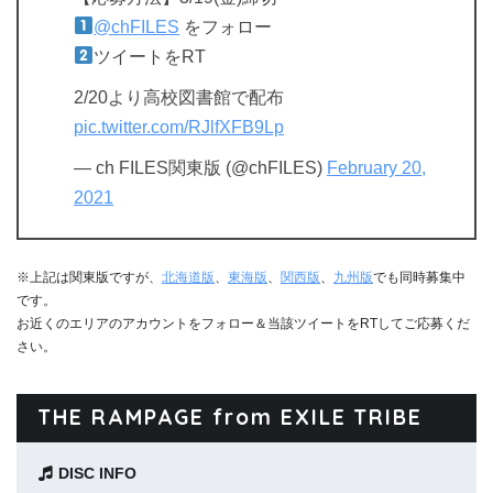
@chFILES
をフォロー
ツイートをRT
2/20より高校図書館で配布
pic.twitter.com/RJlfXFB9Lp
— ch FILES関東版 (@chFILES)
February 20,
2021
※上記は関東版ですが、
北海道版
、
東海版
、
関西版
、
九州版
でも同時募集中
です。
お近くのエリアのアカウントをフォロー＆当該ツイートをRTしてご応募くだ
さい。
THE RAMPAGE from EXILE TRIBE
DISC INFO