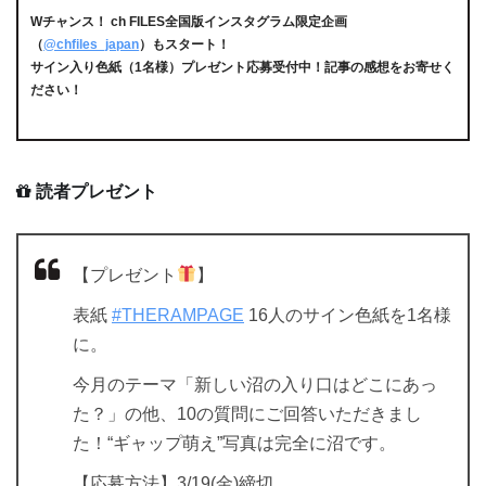
Wチャンス！ ch FILES全国版インスタグラム限定企画
（
@chfiles_japan
）もスタート！
サイン入り色紙（1名様）プレゼント応募受付中！記事の感想をお寄せく
ださい！
読者プレゼント
【プレゼント
】
表紙
#THERAMPAGE
16人のサイン色紙を1名様
に。
今月のテーマ「新しい沼の入り口はどこにあっ
た？」の他、10の質問にご回答いただきまし
た！“ギャップ萌え”写真は完全に沼です。
【応募方法】3/19(金)締切