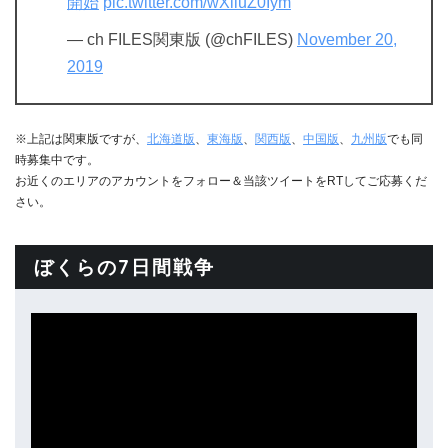
開始
pic.twitter.com/wXiiuZ0Iym
— ch FILES関東版 (@chFILES)
November 20,
2019
※上記は関東版ですが、
北海道版
、
東海版
、
関西版
、
中国版
、
九州版
でも同
時募集中です。
お近くのエリアのアカウントをフォロー＆当該ツイートをRTしてご応募くだ
さい。
ぼくらの7日間戦争