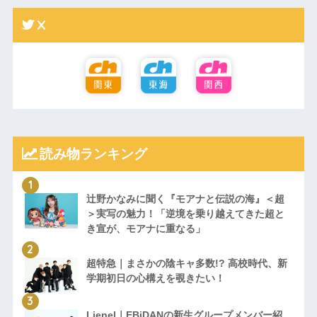
X
読み物ランキング
辻野かなみに聞く『モアナと伝説の海』＜超
＞実写の魅力！「逆境を乗り越えてきた超と
き宣が、モアナに重なる」
超特急｜まさかの陰キャ多数!? 高校時代、新
学期初日の心構えを覗きたい！
Lienel｜EBiDANの新生グループメンバー紹