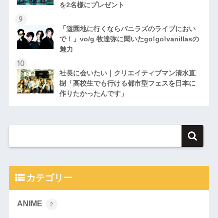
を2名様にプレゼント
「遊園地に行くならバニラズのライブにおい
で！」vo/g 牧達弥に聞いたgo!go!vanillasの
魅力
社長に会いたい｜クリエイティブマン清水直
樹「高校生でも行ける都市型フェスを日本に
作りたかったんです」
カテゴリー
ANIME
2