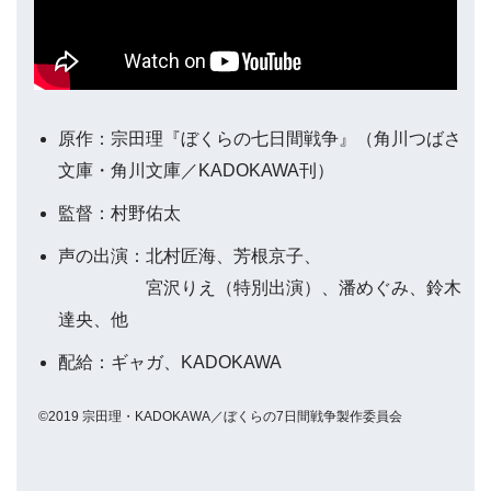
原作：宗田理『ぼくらの七日間戦争』（角川つばさ
文庫・角川文庫／KADOKAWA刊）
監督：村野佑太
声の出演：北村匠海、芳根京子、
宮沢りえ（特別出演）、潘めぐみ、鈴木
達央、他
配給：ギャガ、KADOKAWA
©2019 宗田理・KADOKAWA／ぼくらの7日間戦争製作委員会