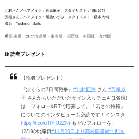
北村さん／ヘアメイク：佐鳥麻子、スタイリスト：鴇田晋哉
芳根さん／ヘアメイク：尾曲いずみ、スタイリスト：藤本大輔
撮影：Yoshinori Saito
関東版
北海道版・東海版・関西版・中国版・九州版
読者プレゼント
【読者プレゼント】
『ぼくらの7日間戦争』
#北村匠海
さん
#芳根京
子
さんからいただいたサイン入りチェキ(1名様)
は、フォロー&RTで応募して。「若さの特権」
についてのインタビューも必読です！インスタ
https://t.co/uTtYiU2ZNn
もぜひフォローを。
12/19(木)締切
#11月20日より高校図書館で配布