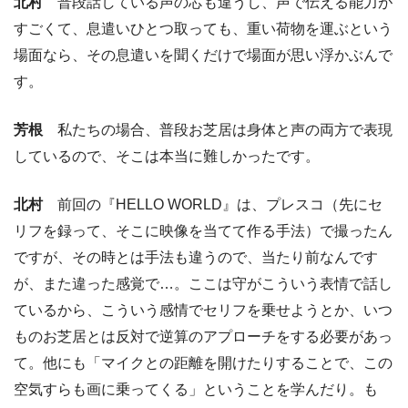
北村
普段話している声の芯も違うし、声で伝える能力が
すごくて、息遣いひとつ取っても、重い荷物を運ぶという
場面なら、その息遣いを聞くだけで場面が思い浮かぶんで
す。
芳根
私たちの場合、普段お芝居は身体と声の両方で表現
しているので、そこは本当に難しかったです。
北村
前回の『HELLO WORLD』は、プレスコ（先にセ
リフを録って、そこに映像を当てて作る手法）で撮ったん
ですが、その時とは手法も違うので、当たり前なんです
が、また違った感覚で…。ここは守がこういう表情で話し
ているから、こういう感情でセリフを乗せようとか、いつ
ものお芝居とは反対で逆算のアプローチをする必要があっ
て。他にも「マイクとの距離を開けたりすることで、この
空気すらも画に乗ってくる」ということを学んだり。も