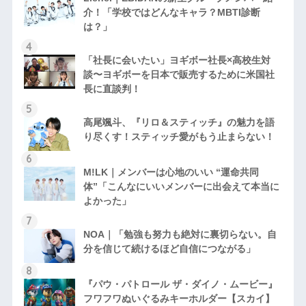
介！「学校ではどんなキャラ？MBTI診断
は？」
「社長に会いたい」ヨギボー社長×高校生対
談〜ヨギボーを日本で販売するために米国社
長に直談判！
高尾颯斗、『リロ＆スティッチ』の魅力を語
り尽くす！スティッチ愛がもう止まらない！
M!LK｜メンバーは心地のいい “運命共同
体”「こんなにいいメンバーに出会えて本当に
よかった」
NOA｜「勉強も努力も絶対に裏切らない。自
分を信じて続けるほど自信につながる」
『パウ・パトロール ザ・ダイノ・ムービー』
フワフワぬいぐるみキーホルダー【スカイ】