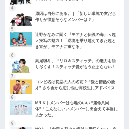
原因は自分にある。｜「新しい環境で友だち
作りが得意そうなメンバーは？」
辻野かなみに聞く『モアナと伝説の海』＜超
＞実写の魅力！「逆境を乗り越えてきた超と
き宣が、モアナに重なる」
高尾颯斗、『リロ＆スティッチ』の魅力を語
り尽くす！スティッチ愛がもう止まらない！
コンビ名は初恋の人の名前？ “愛と情熱の漫
才” さや香から恋に悩む高校生にアドバイス
M!LK｜メンバーは心地のいい “運命共同
体”「こんなにいいメンバーに出会えて本当に
よかった」