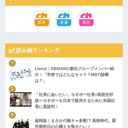
読み物ランキング
Lienel｜EBiDANの新生グループメンバー紹
介！「学校ではどんなキャラ？MBTI診断
は？」
「社長に会いたい」ヨギボー社長×高校生対
談〜ヨギボーを日本で販売するために米国社
長に直談判！
超特急｜まさかの陰キャ多数!? 高校時代、新
学期初日の心構えを覗きたい！