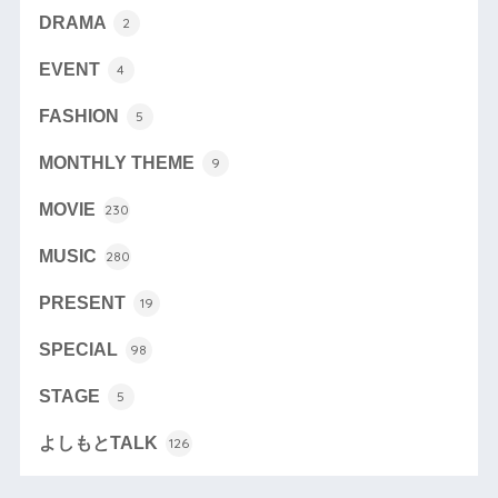
DRAMA
2
EVENT
4
FASHION
5
MONTHLY THEME
9
MOVIE
230
MUSIC
280
PRESENT
19
SPECIAL
98
STAGE
5
よしもとTALK
126