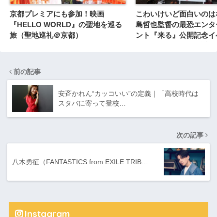
京都プレミアにも参加！映画
こわいけいど面白いのは
『HELLO WORLD』の聖地を巡る
島哲也監督の最恐エンタ
旅（聖地巡礼＠京都）
ント『来る』公開記念イ
ぎわんが、来る」の謎
前の記事
安斉かれん“カッコいい”の定義｜「高校時代は
スタバに寄って登校…
次の記事
八木勇征（FANTASTICS from EXILE TRIB…
Instagram