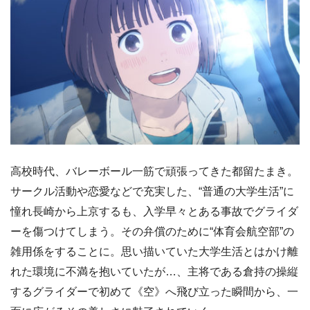
高校時代、バレーボール一筋で頑張ってきた都留たまき。
サークル活動や恋愛などで充実した、“普通の大学生活”に
憧れ長崎から上京するも、入学早々とある事故でグライダ
ーを傷つけてしまう。その弁償のために“体育会航空部”の
雑用係をすることに。思い描いていた大学生活とはかけ離
れた環境に不満を抱いていたが…、主将である倉持の操縦
するグライダーで初めて《空》へ飛び立った瞬間から、一