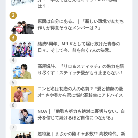
は？」
原因は自分にある。｜「新しい環境で友だち
作りが得意そうなメンバーは？」
結成5周年。M!LKとして駆け抜けた青春の
日々。そして今、前を向く7人の決意。
高尾颯斗、『リロ＆スティッチ』の魅力を語
り尽くす！スティッチ愛がもう止まらない！
コンビ名は初恋の人の名前？ “愛と情熱の漫
才” さや香から恋に悩む高校生にアドバイス
NOA｜「勉強も努力も絶対に裏切らない。自
分を信じて続けるほど自信につながる」
超特急｜まさかの陰キャ多数!? 高校時代、新