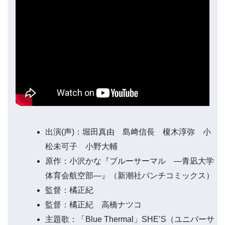
出演(声)：堀田真由 島﨑信長 榎木淳弥 小
松未可子 小野大輔
原作：小沢かな『ブルーサーマル —青凪大学
体育会航空部—』（新潮社バンチコミックス）
監督：橘正紀
監督：橘正紀 高橋ナツコ
主題歌：「Blue Thermal」SHE’S（ユニバーサ