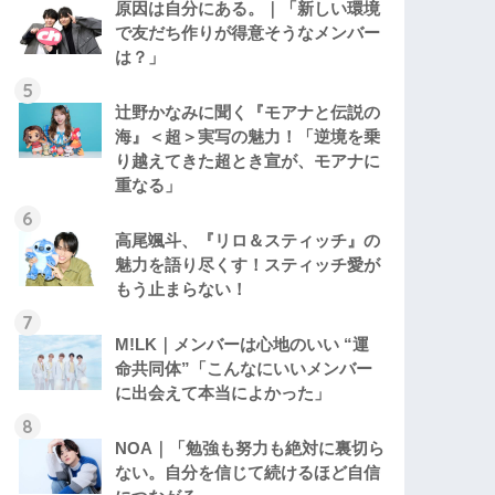
原因は自分にある。｜「新しい環境
で友だち作りが得意そうなメンバー
は？」
辻野かなみに聞く『モアナと伝説の
海』＜超＞実写の魅力！「逆境を乗
り越えてきた超とき宣が、モアナに
重なる」
高尾颯斗、『リロ＆スティッチ』の
魅力を語り尽くす！スティッチ愛が
もう止まらない！
M!LK｜メンバーは心地のいい “運
命共同体”「こんなにいいメンバー
に出会えて本当によかった」
NOA｜「勉強も努力も絶対に裏切ら
ない。自分を信じて続けるほど自信