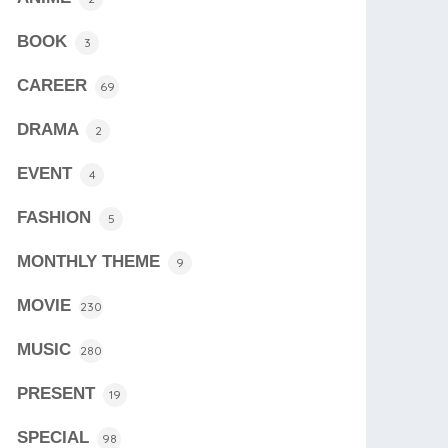
BOOK
3
CAREER
69
DRAMA
2
EVENT
4
FASHION
5
MONTHLY THEME
9
MOVIE
230
MUSIC
280
PRESENT
19
SPECIAL
98