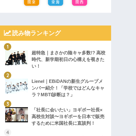
読み物ランキング
超特急｜まさかの陰キャ多数!? 高校
時代、新学期初日の心構えを覗きた
い！
Lienel｜EBiDANの新生グループメ
ンバー紹介！「学校ではどんなキャ
ラ？MBTI診断は？」
「社長に会いたい」ヨギボー社長×
高校生対談〜ヨギボーを日本で販売
するために米国社長に直談判！