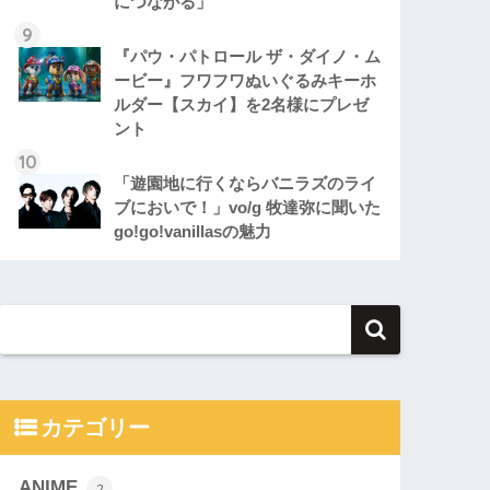
につながる」
『パウ・パトロール ザ・ダイノ・ム
ービー』フワフワぬいぐるみキーホ
ルダー【スカイ】を2名様にプレゼ
ント
「遊園地に行くならバニラズのライ
ブにおいで！」vo/g 牧達弥に聞いた
go!go!vanillasの魅力
カテゴリー
ANIME
2